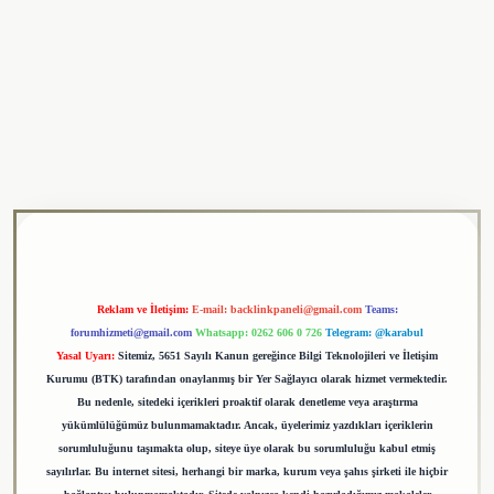
ulipbet
Reklam ve İletişim:
E-mail:
backlinkpaneli@gmail.com
Teams:
forumhizmeti@gmail.com
Whatsapp: 0262 606 0 726
Telegram: @karabul
Yasal Uyarı:
Sitemiz, 5651 Sayılı Kanun gereğince Bilgi Teknolojileri ve İletişim
Kurumu (BTK) tarafından onaylanmış bir Yer Sağlayıcı olarak hizmet vermektedir.
Bu nedenle, sitedeki içerikleri proaktif olarak denetleme veya araştırma
yükümlülüğümüz bulunmamaktadır. Ancak, üyelerimiz yazdıkları içeriklerin
sorumluluğunu taşımakta olup, siteye üye olarak bu sorumluluğu kabul etmiş
sayılırlar. Bu internet sitesi, herhangi bir marka, kurum veya şahıs şirketi ile hiçbir