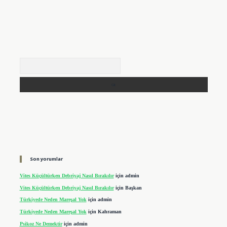
Arama
Son yorumlar
Vites Küçültürken Debriyaj Nasıl Bırakılır
için
admin
Vites Küçültürken Debriyaj Nasıl Bırakılır
için
Başkan
Türkiyede Neden Mareşal Yok
için
admin
Türkiyede Neden Mareşal Yok
için
Kahraman
Psikoz Ne Demektir
için
admin