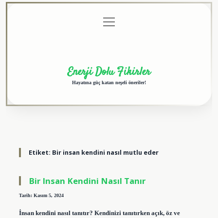
menüyü
Anasayfa
Gizlilik
Yasal
Hakkımızda
aç
Politikası
Uyarı
Enerji Dolu Fikirler
Hayatına güç katan neşeli öneriler!
Etiket:
Bir insan kendini nasıl mutlu eder
Bir Insan Kendini Nasıl Tanır
Tarih: Kasım 5, 2024
İnsan kendini nasıl tanıtır? Kendinizi tanıtırken açık, öz ve