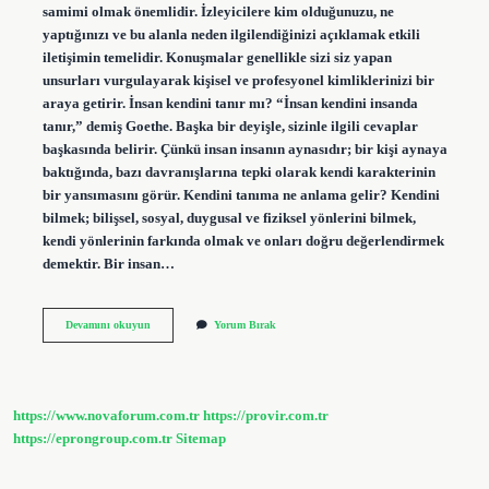
samimi olmak önemlidir. İzleyicilere kim olduğunuzu, ne
yaptığınızı ve bu alanla neden ilgilendiğinizi açıklamak etkili
iletişimin temelidir. Konuşmalar genellikle sizi siz yapan
unsurları vurgulayarak kişisel ve profesyonel kimliklerinizi bir
araya getirir. İnsan kendini tanır mı? “İnsan kendini insanda
tanır,” demiş Goethe. Başka bir deyişle, sizinle ilgili cevaplar
başkasında belirir. Çünkü insan insanın aynasıdır; bir kişi aynaya
baktığında, bazı davranışlarına tepki olarak kendi karakterinin
bir yansımasını görür. Kendini tanıma ne anlama gelir? Kendini
bilmek; bilişsel, sosyal, duygusal ve fiziksel yönlerini bilmek,
kendi yönlerinin farkında olmak ve onları doğru değerlendirmek
demektir. Bir insan…
Bir
Devamını okuyun
Yorum Bırak
Insan
Kendini
Nasıl
Tanır
https://www.novaforum.com.tr
https://provir.com.tr
https://eprongroup.com.tr
Sitemap