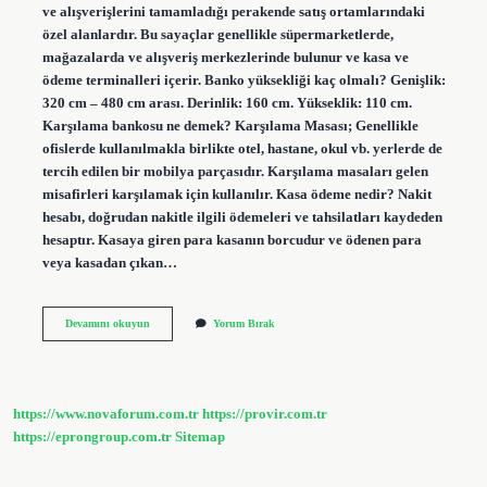
ve alışverişlerini tamamladığı perakende satış ortamlarındaki
özel alanlardır. Bu sayaçlar genellikle süpermarketlerde,
mağazalarda ve alışveriş merkezlerinde bulunur ve kasa ve
ödeme terminalleri içerir. Banko yüksekliği kaç olmalı? Genişlik:
320 cm – 480 cm arası. Derinlik: 160 cm. Yükseklik: 110 cm.
Karşılama bankosu ne demek? Karşılama Masası; Genellikle
ofislerde kullanılmakla birlikte otel, hastane, okul vb. yerlerde de
tercih edilen bir mobilya parçasıdır. Karşılama masaları gelen
misafirleri karşılamak için kullanılır. Kasa ödeme nedir? Nakit
hesabı, doğrudan nakitle ilgili ödemeleri ve tahsilatları kaydeden
hesaptır. Kasaya giren para kasanın borcudur ve ödenen para
veya kasadan çıkan…
Kasa
Devamını okuyun
Yorum Bırak
Bankosu
Ne
Demek
https://www.novaforum.com.tr
https://provir.com.tr
https://eprongroup.com.tr
Sitemap