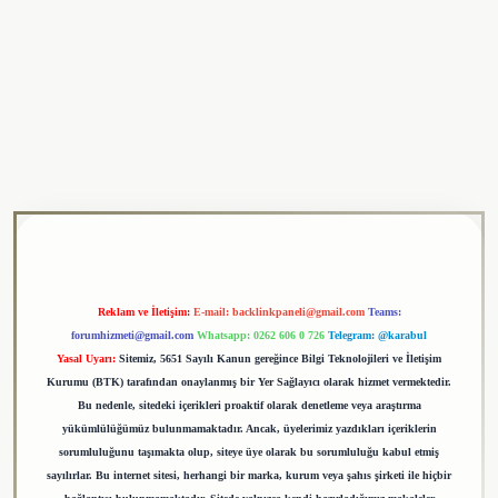
ulipbet
Reklam ve İletişim:
E-mail:
backlinkpaneli@gmail.com
Teams:
forumhizmeti@gmail.com
Whatsapp: 0262 606 0 726
Telegram: @karabul
Yasal Uyarı:
Sitemiz, 5651 Sayılı Kanun gereğince Bilgi Teknolojileri ve İletişim
Kurumu (BTK) tarafından onaylanmış bir Yer Sağlayıcı olarak hizmet vermektedir.
Bu nedenle, sitedeki içerikleri proaktif olarak denetleme veya araştırma
yükümlülüğümüz bulunmamaktadır. Ancak, üyelerimiz yazdıkları içeriklerin
sorumluluğunu taşımakta olup, siteye üye olarak bu sorumluluğu kabul etmiş
sayılırlar. Bu internet sitesi, herhangi bir marka, kurum veya şahıs şirketi ile hiçbir