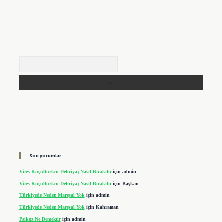
Arama
Son yorumlar
Vites Küçültürken Debriyaj Nasıl Bırakılır
için
admin
Vites Küçültürken Debriyaj Nasıl Bırakılır
için
Başkan
Türkiyede Neden Mareşal Yok
için
admin
Türkiyede Neden Mareşal Yok
için
Kahraman
Psikoz Ne Demektir
için
admin