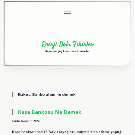
menüyü
Anasayfa
Gizlilik
Yasal
Hakkımızda
aç
Politikası
Uyarı
Enerji Dolu Fikirler
Hayatına güç katan neşeli öneriler!
Etiket:
Banko alanı ne demek
Kasa Bankosu Ne Demek
Tarih: Kasım 7, 2024
Kasa bankosu nedir? Nakit sayaçları, müşterilerin ödeme yaptığı