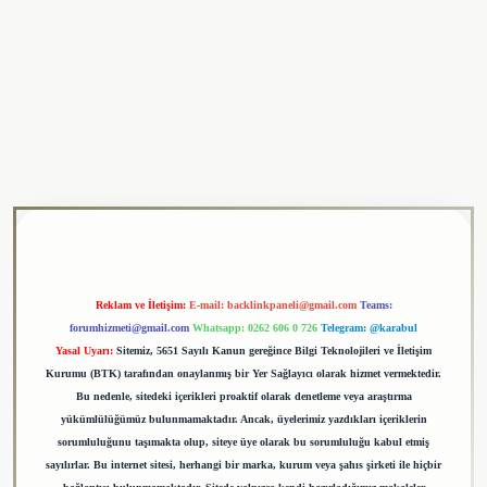
ulipbet
Reklam ve İletişim:
E-mail:
backlinkpaneli@gmail.com
Teams:
forumhizmeti@gmail.com
Whatsapp: 0262 606 0 726
Telegram: @karabul
Yasal Uyarı:
Sitemiz, 5651 Sayılı Kanun gereğince Bilgi Teknolojileri ve İletişim
Kurumu (BTK) tarafından onaylanmış bir Yer Sağlayıcı olarak hizmet vermektedir.
Bu nedenle, sitedeki içerikleri proaktif olarak denetleme veya araştırma
yükümlülüğümüz bulunmamaktadır. Ancak, üyelerimiz yazdıkları içeriklerin
sorumluluğunu taşımakta olup, siteye üye olarak bu sorumluluğu kabul etmiş
sayılırlar. Bu internet sitesi, herhangi bir marka, kurum veya şahıs şirketi ile hiçbir