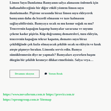
Limon Suyu Damlatma Bamyanın salya akmasını önlemek için
kullanabileceğiniz bir diğer etkili yöntem limon suyu
damlatmadır. Pişirme sırasında biraz limon suyu ekleyerek
bamyanın daha da lezzetli olmasını ve taze kalmasını
sağlayabilirsiniz. Bamyaya sıcak su mu konur soğuk su mu?
Tencerenin kapağını kapatıp bamyalar sararana ve suyunu
çekene kadar pişirin. Küp doğranmış domatesleri, tuzu ekleyin,
tencerenin kapağını tekrar kapatın, domates suyu biraz
çekildiğinde çok fazla olmayacak şekilde sıcak su ekleyin ve kısık
ateşte pişmeye bırakın. Limonla servis edin. Bamya
sümüklenmesin diye ne yapmalı? Bamyaları ayırırken başını
düzgün bir şekilde kesmeye dikkat etmelisiniz. Salya veya…
Bamya
Devamını okuyun
Yorum Bırak
Yemeğinin
Püf
Noktası
Nedir
https://www.novaforum.com.tr
https://provir.com.tr
https://eprongroup.com.tr
Sitemap