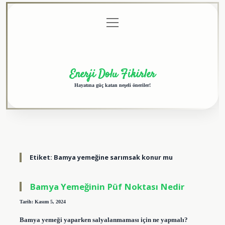
menüyü
Anasayfa
Gizlilik
Yasal
Hakkımızda
aç
Politikası
Uyarı
Enerji Dolu Fikirler
Hayatına güç katan neşeli öneriler!
Etiket:
Bamya yemeğine sarımsak konur mu
Bamya Yemeğinin Püf Noktası Nedir
Tarih: Kasım 5, 2024
Bamya yemeği yaparken salyalanmaması için ne yapmalı?