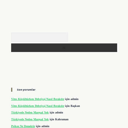
Arama
Son yorumlar
Vites Küçültürken Debriyaj Nasıl Bırakılır
için
admin
Vites Küçültürken Debriyaj Nasıl Bırakılır
için
Başkan
Türkiyede Neden Mareşal Yok
için
admin
Türkiyede Neden Mareşal Yok
için
Kahraman
Psikoz Ne Demektir
için
admin