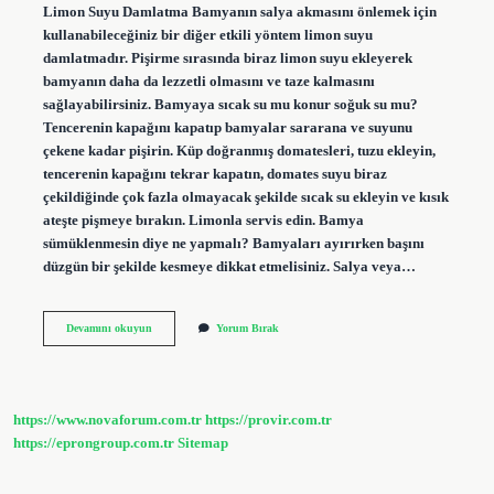
Limon Suyu Damlatma Bamyanın salya akmasını önlemek için
kullanabileceğiniz bir diğer etkili yöntem limon suyu
damlatmadır. Pişirme sırasında biraz limon suyu ekleyerek
bamyanın daha da lezzetli olmasını ve taze kalmasını
sağlayabilirsiniz. Bamyaya sıcak su mu konur soğuk su mu?
Tencerenin kapağını kapatıp bamyalar sararana ve suyunu
çekene kadar pişirin. Küp doğranmış domatesleri, tuzu ekleyin,
tencerenin kapağını tekrar kapatın, domates suyu biraz
çekildiğinde çok fazla olmayacak şekilde sıcak su ekleyin ve kısık
ateşte pişmeye bırakın. Limonla servis edin. Bamya
sümüklenmesin diye ne yapmalı? Bamyaları ayırırken başını
düzgün bir şekilde kesmeye dikkat etmelisiniz. Salya veya…
Bamya
Devamını okuyun
Yorum Bırak
Yemeğinin
Püf
Noktası
Nedir
https://www.novaforum.com.tr
https://provir.com.tr
https://eprongroup.com.tr
Sitemap