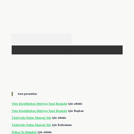
Arama
Son yorumlar
Vites Küçültürken Debriyaj Nasıl Bırakılır
için
admin
Vites Küçültürken Debriyaj Nasıl Bırakılır
için
Başkan
Türkiyede Neden Mareşal Yok
için
admin
Türkiyede Neden Mareşal Yok
için
Kahraman
Psikoz Ne Demektir
için
admin