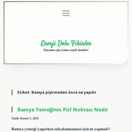
menüyü
Anasayfa
Gizlilik
Yasal
Hakkımızda
aç
Politikası
Uyarı
Enerji Dolu Fikirler
Hayatına güç katan neşeli öneriler!
Etiket:
Bamya pişirmeden önce ne yapılır
Bamya Yemeğinin Püf Noktası Nedir
Tarih: Kasım 5, 2024
Bamya yemeği yaparken salyalanmaması için ne yapmalı?