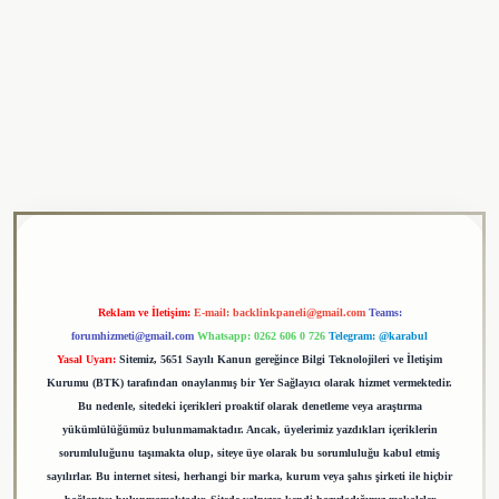
ulipbet
Reklam ve İletişim:
E-mail:
backlinkpaneli@gmail.com
Teams:
forumhizmeti@gmail.com
Whatsapp: 0262 606 0 726
Telegram: @karabul
Yasal Uyarı:
Sitemiz, 5651 Sayılı Kanun gereğince Bilgi Teknolojileri ve İletişim
Kurumu (BTK) tarafından onaylanmış bir Yer Sağlayıcı olarak hizmet vermektedir.
Bu nedenle, sitedeki içerikleri proaktif olarak denetleme veya araştırma
yükümlülüğümüz bulunmamaktadır. Ancak, üyelerimiz yazdıkları içeriklerin
sorumluluğunu taşımakta olup, siteye üye olarak bu sorumluluğu kabul etmiş
sayılırlar. Bu internet sitesi, herhangi bir marka, kurum veya şahıs şirketi ile hiçbir