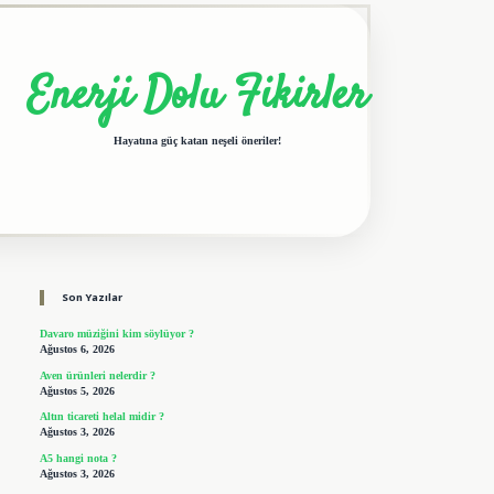
Enerji Dolu Fikirler
Hayatına güç katan neşeli öneriler!
Sidebar
elexbet giriş adresi
tulipbet
Son Yazılar
Davaro müziğini kim söylüyor ?
Ağustos 6, 2026
Aven ürünleri nelerdir ?
Ağustos 5, 2026
Altın ticareti helal midir ?
Ağustos 3, 2026
A5 hangi nota ?
Ağustos 3, 2026