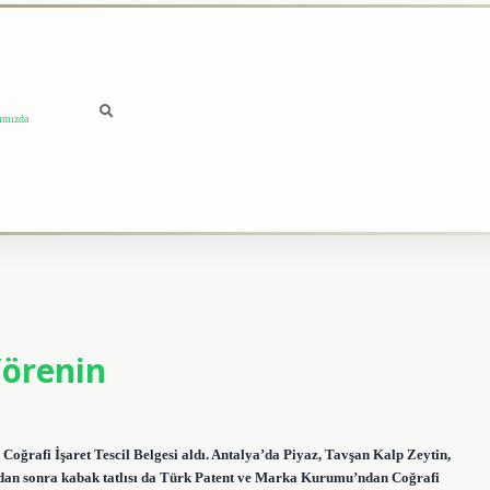
ımızda
Yörenin
 Coğrafi İşaret Tescil Belgesi aldı. Antalya’da Piyaz, Tavşan Kalp Zeytin,
dan sonra kabak tatlısı da Türk Patent ve Marka Kurumu’ndan Coğrafi