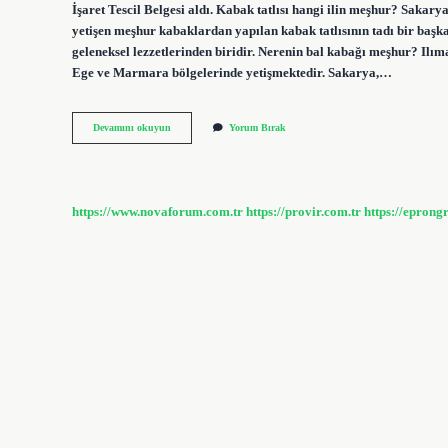
İşaret Tescil Belgesi aldı. Kabak tatlısı hangi ilin meşhur? Sakary
yetişen meşhur kabaklardan yapılan kabak tatlısının tadı bir başkad
geleneksel lezzetlerinden biridir. Nerenin bal kabağı meşhur? Ilım
Ege ve Marmara bölgelerinde yetişmektedir. Sakarya,…
Kabaklı
Devamını okuyun
Yorum Bırak
Baklava
Hangi
Yörenin
https://www.novaforum.com.tr
https://provir.com.tr
https://eprong