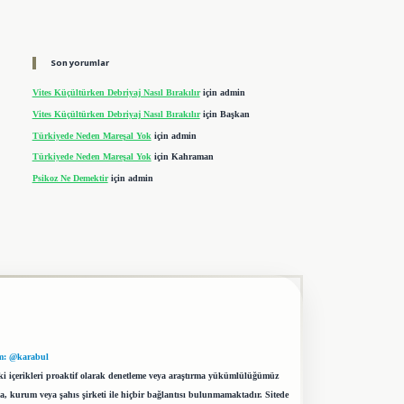
Son yorumlar
Vites Küçültürken Debriyaj Nasıl Bırakılır
için
admin
Vites Küçültürken Debriyaj Nasıl Bırakılır
için
Başkan
Türkiyede Neden Mareşal Yok
için
admin
Türkiyede Neden Mareşal Yok
için
Kahraman
Psikoz Ne Demektir
için
admin
m: @karabul
eki içerikleri proaktif olarak denetleme veya araştırma yükümlülüğümüz
a, kurum veya şahıs şirketi ile hiçbir bağlantısı bulunmamaktadır. Sitede