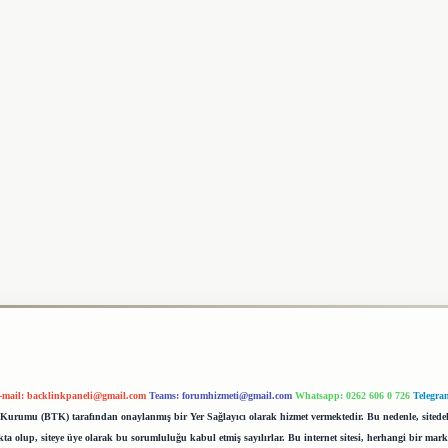
-mail:
backlinkpaneli@gmail.com
Teams:
forumhizmeti@gmail.com
Whatsapp: 0262 606 0 726
Telegra
im Kurumu (BTK) tarafından onaylanmış bir Yer Sağlayıcı olarak hizmet vermektedir. Bu nedenle, sited
 olup, siteye üye olarak bu sorumluluğu kabul etmiş sayılırlar. Bu internet sitesi, herhangi bir mark