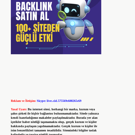
Reklam ve İletişim:
Skype: live:.cid.575569c608265c69
Yasal Uyarı:
Bu internet sitesi, herhangi bir marka, kurum veya
şahıs şirketi ile hiçbir bağlantısı bulunmamaktadır. Sitede yalnızca
kendi hazırladığımız makaleler paylaşılmaktadır. Burada yer alan
içerikler haber niteliği taşımamakta olup, gerçek kurum ve kişiler
hakkında paylaşım yapılmamaktadır. Gerçek kurum ve kişiler ile
isim benzerlikleri tamamen tesadüfidir. Sitemizdeki bilgiler taslak
halindedir ve tavsiye niteliği taşımazlar.