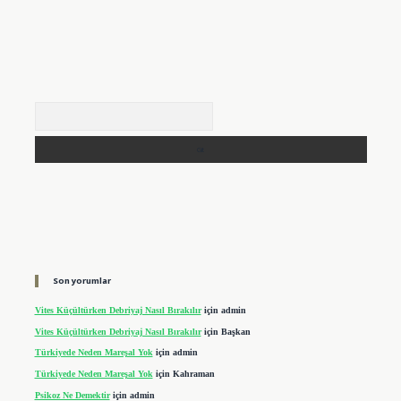
Arama
Son yorumlar
Vites Küçültürken Debriyaj Nasıl Bırakılır
için
admin
Vites Küçültürken Debriyaj Nasıl Bırakılır
için
Başkan
Türkiyede Neden Mareşal Yok
için
admin
Türkiyede Neden Mareşal Yok
için
Kahraman
Psikoz Ne Demektir
için
admin