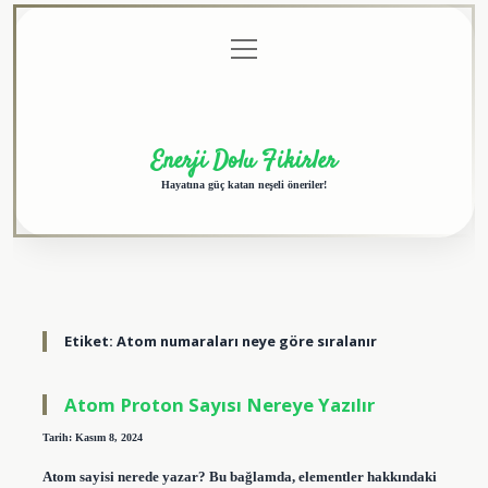
menüyü
Anasayfa
Gizlilik
Yasal
Hakkımızda
aç
Politikası
Uyarı
Enerji Dolu Fikirler
Hayatına güç katan neşeli öneriler!
Etiket:
Atom numaraları neye göre sıralanır
Atom Proton Sayısı Nereye Yazılır
Tarih: Kasım 8, 2024
Atom sayisi nerede yazar? Bu bağlamda, elementler hakkındaki