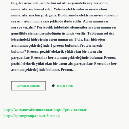
bilgiler arasında, sembolün sol alt köşesindeki sayılar atom
numaralarını temsil eder. Yüksüz elektronların sayısı atom
numaralarına karşılık gelir. Bu durumda elektron sayısı = proton
sayısı = atom numarası şeklinde ifade edilir. Atom numarası
nereye yazılır? Periyodik tablodaki elementlerin atom numarası
genellikle element sembolünün üstünde verilir. Tablonun sol üst
köşesindeki hidrojenin atom numarası 1’dir. Her hidrojen
atomunun çekirdeğinde 1 proton bulunur. Proton nerede
bulunur? Proton, pozitif elektrik yükü olan bir atom altı
parçacıktır. Protonlar her atomun çekirdeğinde bulunur. Proton,
pozitif elektrik yükü olan bir atom altı parçacıktır. Protonlar her
atomun çekirdeğinde bulunur. Proton…
Atom
Devamını okuyun
Yorum Bırak
Proton
Sayısı
Nereye
Yazılır
https://www.novaforum.com.tr
https://provir.com.tr
https://eprongroup.com.tr
Sitemap