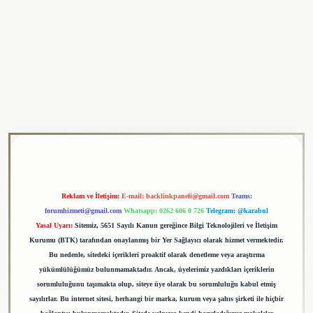
ulipbet
Reklam ve İletişim:
E-mail:
backlinkpaneli@gmail.com
Teams:
forumhizmeti@gmail.com
Whatsapp: 0262 606 0 726
Telegram: @karabul
Yasal Uyarı:
Sitemiz, 5651 Sayılı Kanun gereğince Bilgi Teknolojileri ve İletişim
Kurumu (BTK) tarafından onaylanmış bir Yer Sağlayıcı olarak hizmet vermektedir.
Bu nedenle, sitedeki içerikleri proaktif olarak denetleme veya araştırma
yükümlülüğümüz bulunmamaktadır. Ancak, üyelerimiz yazdıkları içeriklerin
sorumluluğunu taşımakta olup, siteye üye olarak bu sorumluluğu kabul etmiş
sayılırlar. Bu internet sitesi, herhangi bir marka, kurum veya şahıs şirketi ile hiçbir