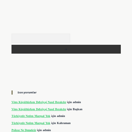
Arama
Son yorumlar
Vites Küçültürken Debriyaj Nasıl Bırakılır
için
admin
Vites Küçültürken Debriyaj Nasıl Bırakılır
için
Başkan
Türkiyede Neden Mareşal Yok
için
admin
Türkiyede Neden Mareşal Yok
için
Kahraman
Psikoz Ne Demektir
için
admin