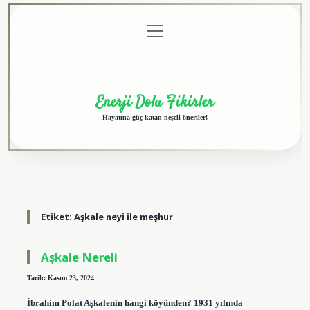
menüyü
Anasayfa
Gizlilik
Yasal
Hakkımızda
aç
Politikası
Uyarı
Enerji Dolu Fikirler
Hayatına güç katan neşeli öneriler!
Etiket:
Aşkale neyi ile meşhur
Aşkale Nereli
Tarih: Kasım 23, 2024
İbrahim Polat Aşkalenin hangi köyünden? 1931 yılında