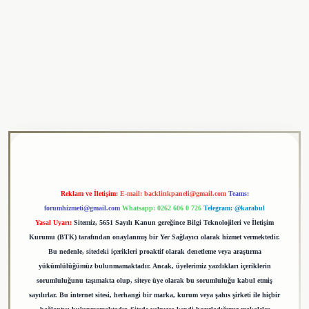
riş adresi
tulipbet
Reklam ve İletişim:
E-mail:
backlinkpaneli@gmail.com
Teams:
forumhizmeti@gmail.com
Whatsapp: 0262 606 0 726
Telegram: @karabul
Yasal Uyarı:
Sitemiz, 5651 Sayılı Kanun gereğince Bilgi Teknolojileri ve İletişim
Kurumu (BTK) tarafından onaylanmış bir Yer Sağlayıcı olarak hizmet vermektedir.
Bu nedenle, sitedeki içerikleri proaktif olarak denetleme veya araştırma
yükümlülüğümüz bulunmamaktadır. Ancak, üyelerimiz yazdıkları içeriklerin
sorumluluğunu taşımakta olup, siteye üye olarak bu sorumluluğu kabul etmiş
sayılırlar. Bu internet sitesi, herhangi bir marka, kurum veya şahıs şirketi ile hiçbir