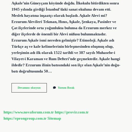
Aşkale’nin Güneyçam köyünde doğdu. İlkokulu bitirdikten sonra
1945 yılında girdiği İstanbul’daki sanat okuluna devam etti.
Meslek hayatına inşaatçı olarak başladı. Aşkale Alevi mi?
Erzurum Alevileri Tekman, Hınıs, Aşkale, Şenkaya, Pasinler ve
Çat ilçelerinde orta yoğunlukta bulunsa da Erzurum merkez ve
diğer ilçelerde de önemli bir Alevi nüfusu bulunmaktadır.
Erzurum Aşkale ismi nereden gelmiştir? Etimoloji. Aşkale adı
Türkçe aş ve kale kelimelerinin birleşmesinden oluşmuş olup,
yerleşimin adı ilk olarak 1522 tarihli ve 387 sayılı Muhasebe-i
Vilayet-i Karaman ve Rum Defteri’nde geçmektedir. Aşkale hangi
ildedir? Erzurum ilinin batısındaki son ilçe olan Aşkale’nin doğu-
batı doğrultusunda 50…
Aşkale
Devamını okuyun
Yorum Bırak
Nereli
https://www.novaforum.com.tr
https://provir.com.tr
https://eprongroup.com.tr
Sitemap