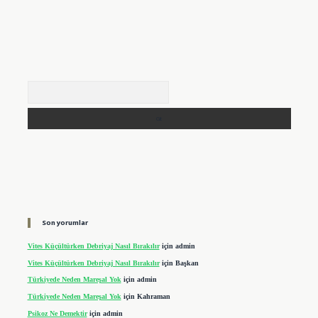
Arama
Son yorumlar
Vites Küçültürken Debriyaj Nasıl Bırakılır
için
admin
Vites Küçültürken Debriyaj Nasıl Bırakılır
için
Başkan
Türkiyede Neden Mareşal Yok
için
admin
Türkiyede Neden Mareşal Yok
için
Kahraman
Psikoz Ne Demektir
için
admin