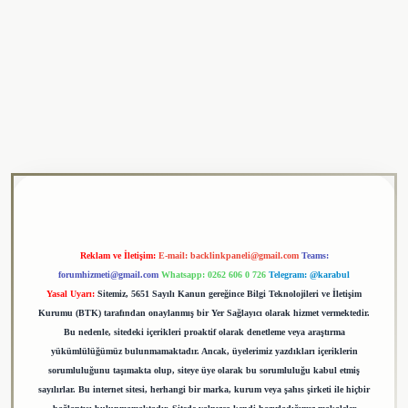
si
tulipbet
Reklam ve İletişim:
E-mail:
backlinkpaneli@gmail.com
Teams:
forumhizmeti@gmail.com
Whatsapp: 0262 606 0 726
Telegram: @karabul
Yasal Uyarı:
Sitemiz, 5651 Sayılı Kanun gereğince Bilgi Teknolojileri ve İletişim
Kurumu (BTK) tarafından onaylanmış bir Yer Sağlayıcı olarak hizmet vermektedir.
Bu nedenle, sitedeki içerikleri proaktif olarak denetleme veya araştırma
yükümlülüğümüz bulunmamaktadır. Ancak, üyelerimiz yazdıkları içeriklerin
sorumluluğunu taşımakta olup, siteye üye olarak bu sorumluluğu kabul etmiş
sayılırlar. Bu internet sitesi, herhangi bir marka, kurum veya şahıs şirketi ile hiçbir