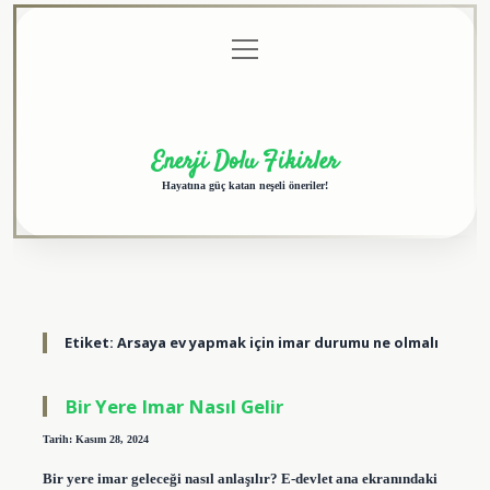
menüyü
Anasayfa
Gizlilik
Yasal
Hakkımızda
aç
Politikası
Uyarı
Enerji Dolu Fikirler
Hayatına güç katan neşeli öneriler!
Etiket:
Arsaya ev yapmak için imar durumu ne olmalı
Bir Yere Imar Nasıl Gelir
Tarih: Kasım 28, 2024
Bir yere imar geleceği nasıl anlaşılır? E-devlet ana ekranındaki