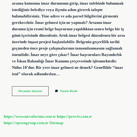
arama kutusuna imar durumunu girip, imar talebinde bulunmak
istediğiniz belediye veya ilçenin adını girerek talepte
bulunabilirsiniz. Yine adres ve ada parsel bilgilerini girmeniz
gerekecektir. İmar gelmesi için ne yapmalı? Arsanın imar
durumu için resmi belge başvurusu yapıldıktan sonra belge bir iş
günü içerisinde düzenlenir. Artık imar belgesi düzenlenen bir arsa
üzerinde inşaat projesi başlatılabilir. Belgenin geçerlilik tarihi
geçmeden önce proje çalışmalarının tamamlanmasını sağlamak
önemlidir. İmar neye göre çıkar? İmar başvuruları Bayındırlık
ve İskan Bakanlığı İmar Kanunu çerçevesinde işlenmektedir.
Nüfus 10’dur. Bir yere imar gelmesi ne demek? Genellikle “imar
izni” olarak adlandırılan…
Bir
Devamını okuyun
Yorum Bırak
Yere
Imar
Nasıl
Gelir
https://www.novaforum.com.tr
https://provir.com.tr
https://eprongroup.com.tr
Sitemap