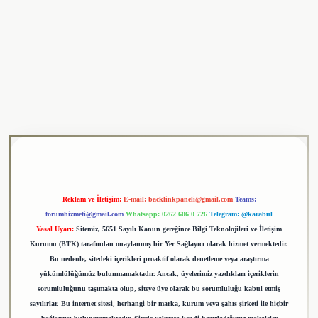
ulipbet
Reklam ve İletişim:
E-mail:
backlinkpaneli@gmail.com
Teams:
forumhizmeti@gmail.com
Whatsapp: 0262 606 0 726
Telegram: @karabul
Yasal Uyarı:
Sitemiz, 5651 Sayılı Kanun gereğince Bilgi Teknolojileri ve İletişim
Kurumu (BTK) tarafından onaylanmış bir Yer Sağlayıcı olarak hizmet vermektedir.
Bu nedenle, sitedeki içerikleri proaktif olarak denetleme veya araştırma
yükümlülüğümüz bulunmamaktadır. Ancak, üyelerimiz yazdıkları içeriklerin
sorumluluğunu taşımakta olup, siteye üye olarak bu sorumluluğu kabul etmiş
sayılırlar. Bu internet sitesi, herhangi bir marka, kurum veya şahıs şirketi ile hiçbir