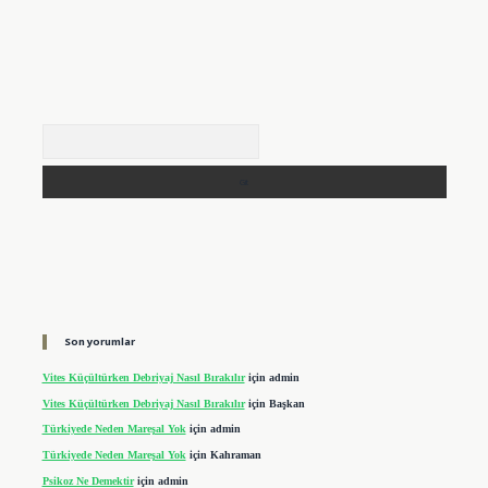
Arama
Son yorumlar
Vites Küçültürken Debriyaj Nasıl Bırakılır
için
admin
Vites Küçültürken Debriyaj Nasıl Bırakılır
için
Başkan
Türkiyede Neden Mareşal Yok
için
admin
Türkiyede Neden Mareşal Yok
için
Kahraman
Psikoz Ne Demektir
için
admin