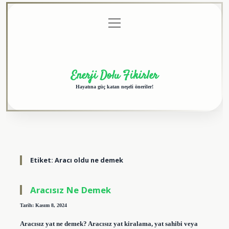
menüyü
Anasayfa
Gizlilik
Yasal
Hakkımızda
aç
Politikası
Uyarı
Enerji Dolu Fikirler
Hayatına güç katan neşeli öneriler!
Etiket:
Aracı oldu ne demek
Aracısız Ne Demek
Tarih: Kasım 8, 2024
Aracısız yat ne demek? Aracısız yat kiralama, yat sahibi veya