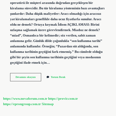
operatörü ile müşteri arasında doğrudan gerçekleşen bir
kiralama sürecidir. Bu tür kiralama yönteminin bazı avantajları
şunlardır: Daha düşük maliyetler: Aracı olmadığı için aracısız
yat kiralamaları genellikle daha ucuz fiyatlarla sunulur. Aracı
oldu ne demek? Ortaya koymak İdiom AÇIKLAMASI: Birini
uzlaşma sağlamak üzere görevlendirmek. Miadsız ne demek?
“miad”, Osmanlıca bir kelimedir; söz verilen, sabit zaman
anlamına gelir. Günlük dilde çoğunlukla “son kullanma tarihi”
anlamında kullanılır. Örneğin; “Pazardan süt aldığında, son
kullanma tarihinin geçtiğini fark etmemiş.” Bu cümlede olduğu
gibi bir şeyin son kullanma tarihinin geçtiğini veya modasının
geçtiğini ifade etmek için…
Aracısız
Devamını okuyun
Yorum Bırak
Ne
Demek
https://www.novaforum.com.tr
https://provir.com.tr
https://eprongroup.com.tr
Sitemap