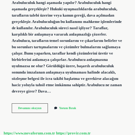
Arabuluculuk hangi aşamada yapılır? Arabuluculuk hangi
aşamada gerçekleşir? Hukuki uyuşmazlıklarda arabuluculuk,
tarafların talebi üzerine veya kanun gereği, dava açılmadan
gerçekleşir. Arabuluculuğun bu kullanımı mahkeme işlemlerinde
de kullanılır. Arabuluculuk süreci nasıl işliyor? Taraflar,
karşılıklı bir anlaşmaya vararak anlaşmazlığı çözerler.
Arabulucu, tarafların temel sorunlarını ve çıkarlarını belirler ve
bu sorunları tartışmalarını ve çözümler bulmalarını sağlamaya
çalışır. Bunu yaparken, taraflar kendi çözümlerini üretir ve
birbirlerini anlamaya çalışırlar. Arabulucu anlaşmasına
uyulmazsa ne olur? Görüldüğü üzere, başarılı arabuluculuk
sonunda imzalanan anlaşmaya uyulmaması halinde alacaklı,
sözleşme belgesi ile icra takibi başlatma ve gerekirse alacağını
haciz yoluyla tahsil etme imkânına sahiptir. Arabulucu ne zaman
devreye girer? Dava…
Arabuluculuk
Devamını okuyun
Yorum Bırak
Sözleşmesi
Hangi
Aşamada
Yapılır
https://www.novaforum.com.tr
https://provir.com.tr