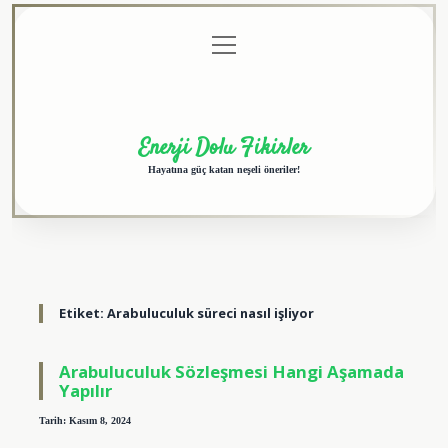
menüyü
Anasayfa
Gizlilik
Yasal
Hakkımızda
aç
Politikası
Uyarı
Enerji Dolu Fikirler
Hayatına güç katan neşeli öneriler!
Etiket:
Arabuluculuk süreci nasıl işliyor
Arabuluculuk Sözleşmesi Hangi Aşamada
Yapılır
Tarih: Kasım 8, 2024