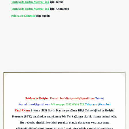
Türkiyede Neden Mareşal Yok
için
admin
Türkiyede Neden Mareşal Yok
için
Kahraman
Psikoz Ne Demektir
için
admin
ulipbet
Reklam ve İletişim:
E-mail:
backlinkpaneli@gmail.com
Teams:
forumhizmeti@gmail.com
Whatsapp: 0262 606 0 726
Telegram: @karabul
Yasal Uyarı:
Sitemiz, 5651 Sayılı Kanun gereğince Bilgi Teknolojileri ve İletişim
Kurumu (BTK) tarafından onaylanmış bir Yer Sağlayıcı olarak hizmet vermektedir.
Bu nedenle, sitedeki içerikleri proaktif olarak denetleme veya araştırma
yükümlülüğümüz bulunmamaktadır. Ancak, üyelerimiz yazdıkları içeriklerin