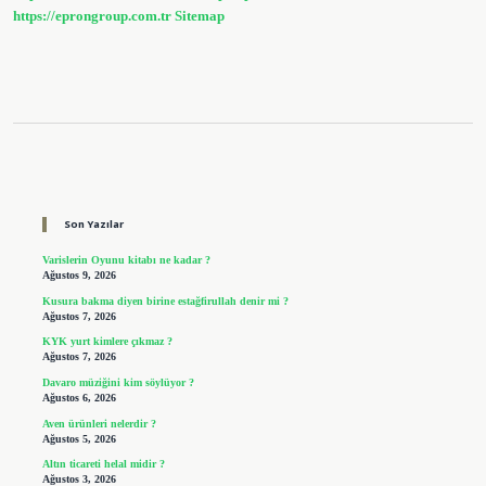
https://eprongroup.com.tr
Sitemap
Sidebar
Son Yazılar
Varislerin Oyunu kitabı ne kadar ?
Ağustos 9, 2026
Kusura bakma diyen birine estağfirullah denir mi ?
Ağustos 7, 2026
KYK yurt kimlere çıkmaz ?
Ağustos 7, 2026
Davaro müziğini kim söylüyor ?
Ağustos 6, 2026
Aven ürünleri nelerdir ?
Ağustos 5, 2026
Altın ticareti helal midir ?
Ağustos 3, 2026