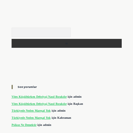
Arama
Son yorumlar
Vites Küçültürken Debriyaj Nasıl Bırakılır
için
admin
Vites Küçültürken Debriyaj Nasıl Bırakılır
için
Başkan
Türkiyede Neden Mareşal Yok
için
admin
Türkiyede Neden Mareşal Yok
için
Kahraman
Psikoz Ne Demektir
için
admin