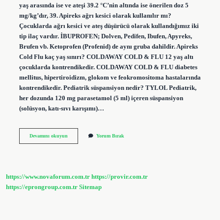
yaş arasında ise ve ateşi 39.2 °C’nin altında ise önerilen doz 5
mg/kg’dır, 39. Apireks ağrı kesici olarak kullanılır mı?
Çocuklarda ağrı kesici ve ateş düşürücü olarak kullandığımız iki
tip ilaç vardır. İBUPROFEN; Dolven, Pedifen, Ibufen, Apyreks,
Brufen vb. Ketoprofen (Profenid) de aynı gruba dahildir. Apireks
Cold Flu kaç yaş sınırı? COLDAWAY COLD & FLU 12 yaş altı
çocuklarda kontrendikedir. COLDAWAY COLD & FLU diabetes
mellitus, hipertiroidizm, glokom ve feokromositoma hastalarında
kontrendikedir. Pediatrik süspansiyon nedir? TYLOL Pediatrik,
her dozunda 120 mg parasetamol (5 ml) içeren süspansiyon
(solüsyon, katı-sıvı karışımı)…
Apireks
Devamını okuyun
Yorum Bırak
Kimler
Kullanamaz
https://www.novaforum.com.tr
https://provir.com.tr
https://eprongroup.com.tr
Sitemap