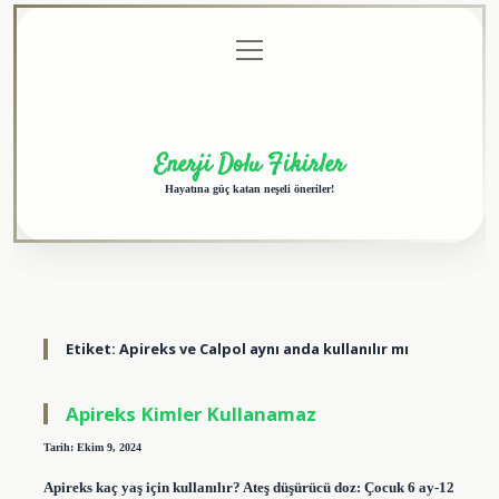
menüyü
Anasayfa
Gizlilik
Yasal
Hakkımızda
aç
Politikası
Uyarı
Enerji Dolu Fikirler
Hayatına güç katan neşeli öneriler!
Etiket:
Apireks ve Calpol aynı anda kullanılır mı
Apireks Kimler Kullanamaz
Tarih: Ekim 9, 2024
Apireks kaç yaş için kullanılır? Ateş düşürücü doz: Çocuk 6 ay-12