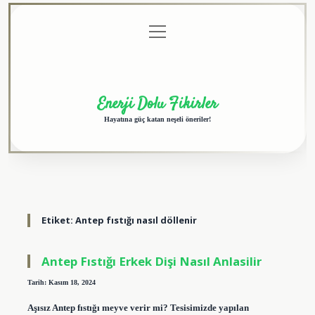
menüyü
Anasayfa
Gizlilik
Yasal
Hakkımızda
aç
Politikası
Uyarı
Enerji Dolu Fikirler
Hayatına güç katan neşeli öneriler!
Etiket:
Antep fıstığı nasıl döllenir
Antep Fıstığı Erkek Dişi Nasıl Anlasilir
Tarih: Kasım 18, 2024
Aşısız Antep fıstığı meyve verir mi? Tesisimizde yapılan