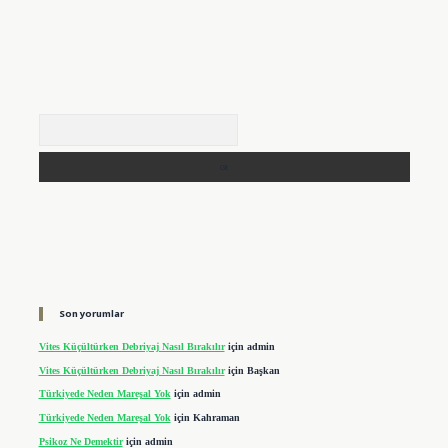
Arama
Son yorumlar
Vites Küçültürken Debriyaj Nasıl Bırakılır
için
admin
Vites Küçültürken Debriyaj Nasıl Bırakılır
için
Başkan
Türkiyede Neden Mareşal Yok
için
admin
Türkiyede Neden Mareşal Yok
için
Kahraman
Psikoz Ne Demektir
için
admin