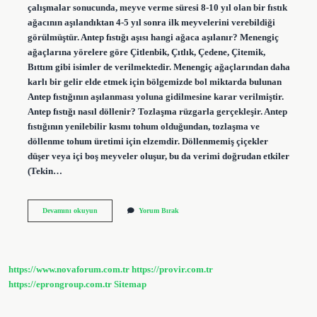
çalışmalar sonucunda, meyve verme süresi 8-10 yıl olan bir fıstık
ağacının aşılandıktan 4-5 yıl sonra ilk meyvelerini verebildiği
görülmüştür. Antep fıstığı aşısı hangi ağaca aşılanır? Menengiç
ağaçlarına yörelere göre Çitlenbik, Çıtlık, Çedene, Çitemik,
Bıttım gibi isimler de verilmektedir. Menengiç ağaçlarından daha
karlı bir gelir elde etmek için bölgemizde bol miktarda bulunan
Antep fıstığının aşılanması yoluna gidilmesine karar verilmiştir.
Antep fıstığı nasıl döllenir? Tozlaşma rüzgarla gerçekleşir. Antep
fıstığının yenilebilir kısmı tohum olduğundan, tozlaşma ve
döllenme tohum üretimi için elzemdir. Döllenmemiş çiçekler
düşer veya içi boş meyveler oluşur, bu da verimi doğrudan etkiler
(Tekin…
Antep
Devamını okuyun
Yorum Bırak
Fıstığı
Erkek
Dişi
Nasıl
Anlasilir
https://www.novaforum.com.tr
https://provir.com.tr
https://eprongroup.com.tr
Sitemap