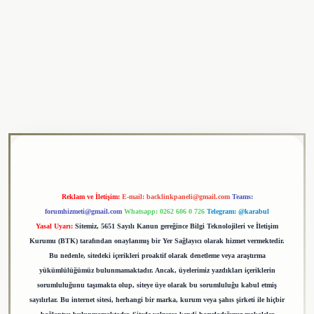
tulipbet
Reklam ve İletişim:
E-mail:
backlinkpaneli@gmail.com
Teams:
forumhizmeti@gmail.com
Whatsapp: 0262 606 0 726
Telegram: @karabul
Yasal Uyarı:
Sitemiz, 5651 Sayılı Kanun gereğince Bilgi Teknolojileri ve İletişim
Kurumu (BTK) tarafından onaylanmış bir Yer Sağlayıcı olarak hizmet vermektedir.
Bu nedenle, sitedeki içerikleri proaktif olarak denetleme veya araştırma
yükümlülüğümüz bulunmamaktadır. Ancak, üyelerimiz yazdıkları içeriklerin
sorumluluğunu taşımakta olup, siteye üye olarak bu sorumluluğu kabul etmiş
sayılırlar. Bu internet sitesi, herhangi bir marka, kurum veya şahıs şirketi ile hiçbir