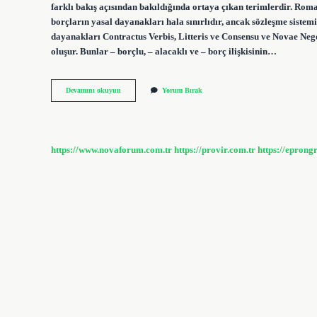
farklı bakış açısından bakıldığında ortaya çıkan terimlerdir. Ro
borçların yasal dayanakları hala sınırlıdır, ancak sözleşme sist
dayanakları Contractus Verbis, Litteris ve Consensu ve Novae Negoti
oluşur. Bunlar – borçlu, – alacaklı ve – borç ilişkisinin…
Borç
Devamını okuyun
Yorum Bırak
Ilişkisi
Nedir
Roma
Hukuku
https://www.novaforum.com.tr
https://provir.com.tr
https://eprong