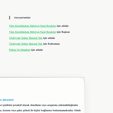
Son yorumlar
Vites Küçültürken Debriyaj Nasıl Bırakılır
için
admin
Vites Küçültürken Debriyaj Nasıl Bırakılır
için
Başkan
Türkiyede Neden Mareşal Yok
için
admin
Türkiyede Neden Mareşal Yok
için
Kahraman
Psikoz Ne Demektir
için
admin
m: @karabul
eki içerikleri proaktif olarak denetleme veya araştırma yükümlülüğümüz
a, kurum veya şahıs şirketi ile hiçbir bağlantısı bulunmamaktadır. Sitede