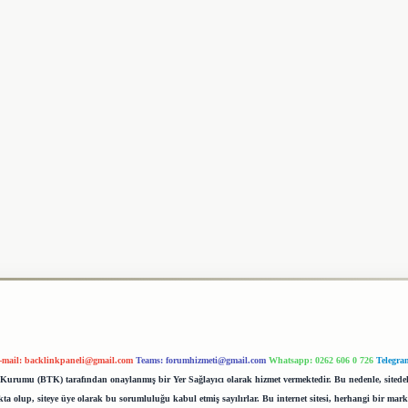
-mail:
backlinkpaneli@gmail.com
Teams:
forumhizmeti@gmail.com
Whatsapp: 0262 606 0 726
Telegra
im Kurumu (BTK) tarafından onaylanmış bir Yer Sağlayıcı olarak hizmet vermektedir. Bu nedenle, sited
 olup, siteye üye olarak bu sorumluluğu kabul etmiş sayılırlar. Bu internet sitesi, herhangi bir mark