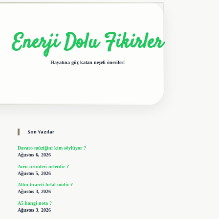
Enerji Dolu Fikirler
Hayatına güç katan neşeli öneriler!
Sidebar
elexbet giriş adresi
tulipbet
Son Yazılar
Davaro müziğini kim söylüyor ?
Ağustos 6, 2026
Aven ürünleri nelerdir ?
Ağustos 5, 2026
Altın ticareti helal midir ?
Ağustos 3, 2026
A5 hangi nota ?
Ağustos 3, 2026