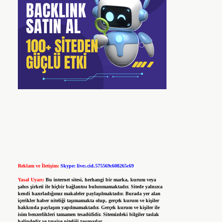
Reklam ve İletişim:
Skype: live:.cid.575569c608265c69
Yasal Uyarı:
Bu internet sitesi, herhangi bir marka, kurum veya
şahıs şirketi ile hiçbir bağlantısı bulunmamaktadır. Sitede yalnızca
kendi hazırladığımız makaleler paylaşılmaktadır. Burada yer alan
içerikler haber niteliği taşımamakta olup, gerçek kurum ve kişiler
hakkında paylaşım yapılmamaktadır. Gerçek kurum ve kişiler ile
isim benzerlikleri tamamen tesadüfidir. Sitemizdeki bilgiler taslak
halindedir ve tavsiye niteliği taşımazlar.