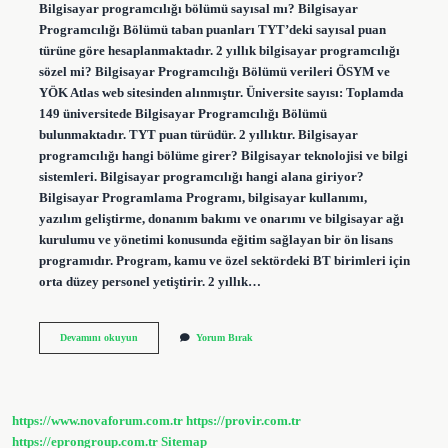
Bilgisayar programcılığı bölümü sayısal mı? Bilgisayar
Programcılığı Bölümü taban puanları TYT’deki sayısal puan
türüne göre hesaplanmaktadır. 2 yıllık bilgisayar programcılığı
sözel mi? Bilgisayar Programcılığı Bölümü verileri ÖSYM ve
YÖK Atlas web sitesinden alınmıştır. Üniversite sayısı: Toplamda
149 üniversitede Bilgisayar Programcılığı Bölümü
bulunmaktadır. TYT puan türüdür. 2 yıllıktır. Bilgisayar
programcılığı hangi bölüme girer? Bilgisayar teknolojisi ve bilgi
sistemleri. Bilgisayar programcılığı hangi alana giriyor?
Bilgisayar Programlama Programı, bilgisayar kullanımı,
yazılım geliştirme, donanım bakımı ve onarımı ve bilgisayar ağı
kurulumu ve yönetimi konusunda eğitim sağlayan bir ön lisans
programıdır. Program, kamu ve özel sektördeki BT birimleri için
orta düzey personel yetiştirir. 2 yıllık…
Bilgisayar
Devamını okuyun
Yorum Bırak
Programcılığı
Sayısal
Mı
Sözel
Mi
https://www.novaforum.com.tr
https://provir.com.tr
https://eprongroup.com.tr
Sitemap