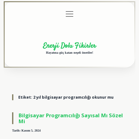
menüyü
Anasayfa
Gizlilik
Yasal
Hakkımızda
aç
Politikası
Uyarı
Enerji Dolu Fikirler
Hayatına güç katan neşeli öneriler!
Etiket:
2 yıl bilgisayar programcılığı okunur mu
Bilgisayar Programcılığı Sayısal Mı Sözel
Mi
Tarih: Kasım 5, 2024