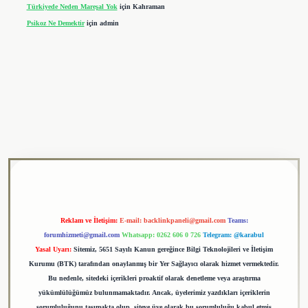
Türkiyede Neden Mareşal Yok
için
Kahraman
Psikoz Ne Demektir
için
admin
ulipbet
Reklam ve İletişim:
E-mail:
backlinkpaneli@gmail.com
Teams:
forumhizmeti@gmail.com
Whatsapp: 0262 606 0 726
Telegram: @karabul
Yasal Uyarı:
Sitemiz, 5651 Sayılı Kanun gereğince Bilgi Teknolojileri ve İletişim
Kurumu (BTK) tarafından onaylanmış bir Yer Sağlayıcı olarak hizmet vermektedir.
Bu nedenle, sitedeki içerikleri proaktif olarak denetleme veya araştırma
yükümlülüğümüz bulunmamaktadır. Ancak, üyelerimiz yazdıkları içeriklerin
sorumluluğunu taşımakta olup, siteye üye olarak bu sorumluluğu kabul etmiş