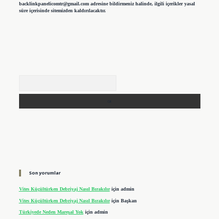
backlinkpanelicomtr@gmail.com
adresine bildirmeniz halinde, ilgili içerikler yasal
süre içerisinde sitemizden kaldırılacaktır.
Arama
Son yorumlar
Vites Küçültürken Debriyaj Nasıl Bırakılır
için
admin
Vites Küçültürken Debriyaj Nasıl Bırakılır
için
Başkan
Türkiyede Neden Mareşal Yok
için
admin