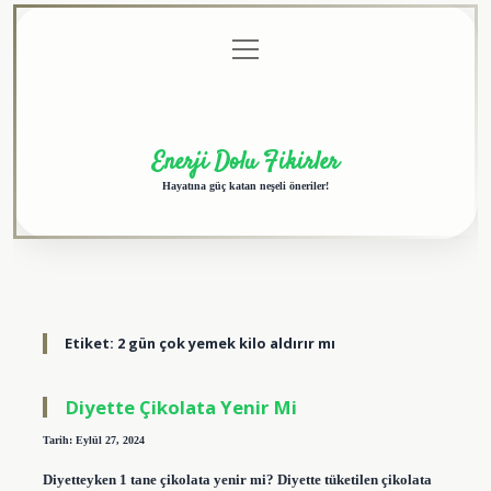
menüyü
Anasayfa
Gizlilik
Yasal
Hakkımızda
aç
Politikası
Uyarı
Enerji Dolu Fikirler
Hayatına güç katan neşeli öneriler!
Etiket:
2 gün çok yemek kilo aldırır mı
Diyette Çikolata Yenir Mi
Tarih: Eylül 27, 2024
Diyetteyken 1 tane çikolata yenir mi? Diyette tüketilen çikolata