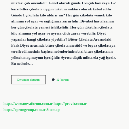
miktarı çok önemlidir. Genel olarak günde 1 küçük boy veya 1-2
kare bitter çikolata uygun tüketim miktarı olarak kabul edilir.
Günde 1 çikolata kilo aldırır mı? Her gün çikolata yemek kilo
alımına yol açar ve sağlığınıza zararlıdır. Diyabet hastalarının
her gün çikolata yemesi tehlikelidir. Her gün tüketilen çikolata
kilo alımına yol açar ve ayrıca cilde zarar verebilir. Diyet
yapanlar hangi çikolata yiyebilir? Bitter Çikolata Arasındaki
Fark Diyet sırasında bitter çikolatanın sütlü ve beyaz çikolataya
tercih edilmesinin başlıca nedenlerinden biri bitter çikolatanın
yüksek magnezyum içeriğidir. Ayrıca düşük miktarda yağ içerir.
Bu nedenle…
Diyette
Devamını okuyun
12 Yorum
Çikolata
Yenir
Mi
https://www.novaforum.com.tr
https://provir.com.tr
https://eprongroup.com.tr
Sitemap