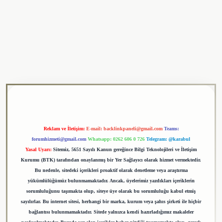
i
tulipbet
Reklam ve İletişim:
E-mail:
backlinkpaneli@gmail.com
Teams:
forumhizmeti@gmail.com
Whatsapp: 0262 606 0 726
Telegram: @karabul
Yasal Uyarı:
Sitemiz, 5651 Sayılı Kanun gereğince Bilgi Teknolojileri ve İletişim
Kurumu (BTK) tarafından onaylanmış bir Yer Sağlayıcı olarak hizmet vermektedir.
Bu nedenle, sitedeki içerikleri proaktif olarak denetleme veya araştırma
yükümlülüğümüz bulunmamaktadır. Ancak, üyelerimiz yazdıkları içeriklerin
sorumluluğunu taşımakta olup, siteye üye olarak bu sorumluluğu kabul etmiş
sayılırlar. Bu internet sitesi, herhangi bir marka, kurum veya şahıs şirketi ile hiçbir
bağlantısı bulunmamaktadır. Sitede yalnızca kendi hazırladığımız makaleler