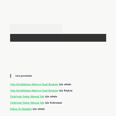
Arama
Son yorumlar
Vites Küçültürken Debriyaj Nasıl Bırakılır
için
admin
Vites Küçültürken Debriyaj Nasıl Bırakılır
için
Başkan
Türkiyede Neden Mareşal Yok
için
admin
Türkiyede Neden Mareşal Yok
için
Kahraman
Psikoz Ne Demektir
için
admin