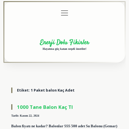
menüyü
Anasayfa
Gizlilik
Yasal
Hakkımızda
aç
Politikası
Uyarı
Enerji Dolu Fikirler
Hayatına güç katan neşeli öneriler!
Etiket:
1 Paket balon Kaç Adet
1000 Tane Balon Kaç Tl
Tarih: Kasım 22, 2024
Balon fiyatı ne kadar? Balonlar SSS 500 adet Su Balonu (Gemar)