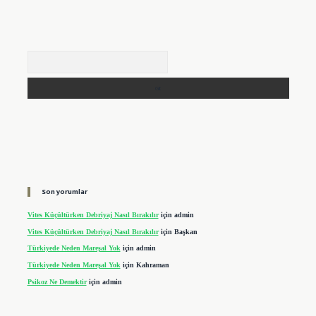
Arama
Son yorumlar
Vites Küçültürken Debriyaj Nasıl Bırakılır
için
admin
Vites Küçültürken Debriyaj Nasıl Bırakılır
için
Başkan
Türkiyede Neden Mareşal Yok
için
admin
Türkiyede Neden Mareşal Yok
için
Kahraman
Psikoz Ne Demektir
için
admin