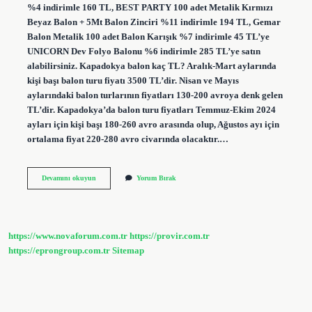
%4 indirimle 160 TL, BEST PARTY 100 adet Metalik Kırmızı
Beyaz Balon + 5Mt Balon Zinciri %11 indirimle 194 TL, Gemar
Balon Metalik 100 adet Balon Karışık %7 indirimle 45 TL’ye
UNICORN Dev Folyo Balonu %6 indirimle 285 TL’ye satın
alabilirsiniz. Kapadokya balon kaç TL? Aralık-Mart aylarında
kişi başı balon turu fiyatı 3500 TL’dir. Nisan ve Mayıs
aylarındaki balon turlarının fiyatları 130-200 avroya denk gelen
TL’dir. Kapadokya’da balon turu fiyatları Temmuz-Ekim 2024
ayları için kişi başı 180-260 avro arasında olup, Ağustos ayı için
ortalama fiyat 220-280 avro civarında olacaktır.…
1000
Devamını okuyun
Yorum Bırak
Tane
Balon
Kaç
Tl
https://www.novaforum.com.tr
https://provir.com.tr
https://eprongroup.com.tr
Sitemap