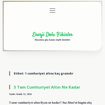
menüyü
Anasayfa
Gizlilik
Yasal
Hakkımızda
aç
Politikası
Uyarı
Enerji Dolu Fikirler
Hayatına güç katan neşeli öneriler!
Etiket:
1 cumhuriyet altını kaç gramdır
5 Tam Cumhuriyet Altın Ne Kadar
Tarih: Aralık 12, 2024
5 tane cumhuriyet altın fiyatı ne kadar? Ata Altın’ın bugün alış