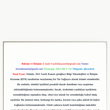
si
tulipbet
Reklam ve İletişim:
E-mail:
backlinkpaneli@gmail.com
Teams:
forumhizmeti@gmail.com
Whatsapp: 0262 606 0 726
Telegram: @karabul
Yasal Uyarı:
Sitemiz, 5651 Sayılı Kanun gereğince Bilgi Teknolojileri ve İletişim
Kurumu (BTK) tarafından onaylanmış bir Yer Sağlayıcı olarak hizmet vermektedir.
Bu nedenle, sitedeki içerikleri proaktif olarak denetleme veya araştırma
yükümlülüğümüz bulunmamaktadır. Ancak, üyelerimiz yazdıkları içeriklerin
sorumluluğunu taşımakta olup, siteye üye olarak bu sorumluluğu kabul etmiş
sayılırlar. Bu internet sitesi, herhangi bir marka, kurum veya şahıs şirketi ile hiçbir
bağlantısı bulunmamaktadır. Sitede yalnızca kendi hazırladığımız makaleler