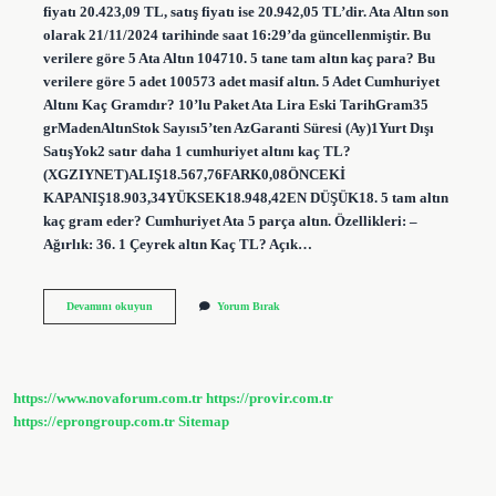
fiyatı 20.423,09 TL, satış fiyatı ise 20.942,05 TL’dir. Ata Altın son
olarak 21/11/2024 tarihinde saat 16:29’da güncellenmiştir. Bu
verilere göre 5 Ata Altın 104710. 5 tane tam altın kaç para? Bu
verilere göre 5 adet 100573 adet masif altın. 5 Adet Cumhuriyet
Altını Kaç Gramdır? 10’lu Paket Ata Lira Eski TarihGram35
grMadenAltınStok Sayısı5’ten AzGaranti Süresi (Ay)1Yurt Dışı
SatışYok2 satır daha 1 cumhuriyet altını kaç TL?
(XGZIYNET)ALIŞ18.567,76FARK0,08ÖNCEKİ
KAPANIŞ18.903,34YÜKSEK18.948,42EN DÜŞÜK18. 5 tam altın
kaç gram eder? Cumhuriyet Ata 5 parça altın. Özellikleri: –
Ağırlık: 36. 1 Çeyrek altın Kaç TL? Açık…
5
Devamını okuyun
Yorum Bırak
Tam
Cumhuriyet
Altın
Ne
Kadar
https://www.novaforum.com.tr
https://provir.com.tr
https://eprongroup.com.tr
Sitemap