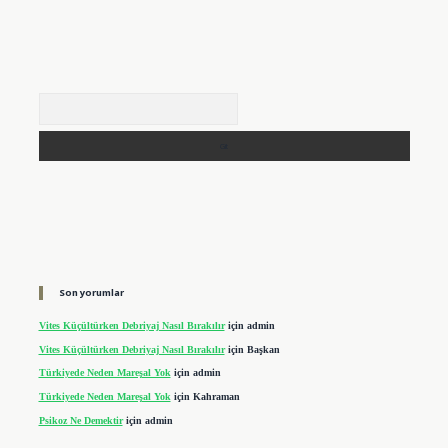
Arama
Son yorumlar
Vites Küçültürken Debriyaj Nasıl Bırakılır
için
admin
Vites Küçültürken Debriyaj Nasıl Bırakılır
için
Başkan
Türkiyede Neden Mareşal Yok
için
admin
Türkiyede Neden Mareşal Yok
için
Kahraman
Psikoz Ne Demektir
için
admin