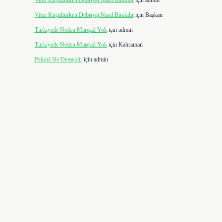
Vites Küçültürken Debriyaj Nasıl Bırakılır
için
admin
Vites Küçültürken Debriyaj Nasıl Bırakılır
için
Başkan
Türkiyede Neden Mareşal Yok
için
admin
Türkiyede Neden Mareşal Yok
için
Kahraman
Psikoz Ne Demektir
için
admin