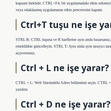
kapsam farklıdır. CTRL+F4, bir uygulamadaki etkin sekmeyi
veya odaklanmış uygulamanın etkin penceresini kapatır.
Ctrl+T tuşu ne işe ya
STRL R: CTRL tuşuna ve R harflerine aynı anda basarsanız, F
emeklilikte güncelleyin. STRL T: Aynı anda aynı tarayıcı ta
açıyorsunuz.
Ctrl + L ne işe yarar?
CTRL + L: Web Sitesindeki Adres bölümünü seçin. CTRL + Z: B
yazdırır.
Ctrl + D ne işe yarar?