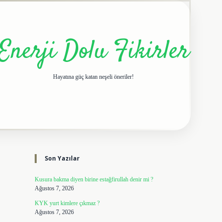
Enerji Dolu Fikirler
Hayatına güç katan neşeli öneriler!
Sidebar
elexbet giriş adresi
tulipbe
Son Yazılar
Kusura bakma diyen birine estağfirullah denir mi ?
Ağustos 7, 2026
KYK yurt kimlere çıkmaz ?
Ağustos 7, 2026