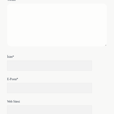
İsim*
E-Posta*
Web Sitesi