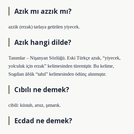
Azık mı azzık mı?
azzik (erzak) tarlaya getirilen yiyecek.
Azık hangi dilde?
Tanımlar – Nişanyan Sözlüğü. Eski Türkçe azuk, “yiyecek,
yolculuk için erzak” kelimesinden türemiştir. Bu kelime,
Sogdian āδūk “tahıl” kelimesinden ödünç alınmıştır.
Cıbılı ne demek?
cibili: küstah, arsız, şımarık.
Ecdad ne demek?