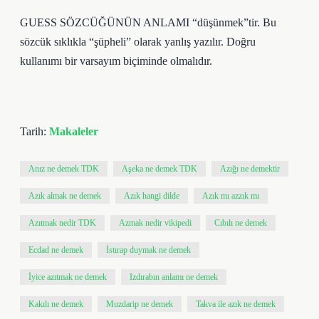
GUESS SÖZCÜĞÜNÜN ANLAMI “düşünmek”tir. Bu
sözcük sıklıkla “şüpheli” olarak yanlış yazılır. Doğru
kullanımı bir varsayım biçiminde olmalıdır.
Tarih:
Makaleler
Anız ne demek TDK
Aşeka ne demek TDK
Azığı ne demektir
Azık almak ne demek
Azık hangi dilde
Azık mı azzık mı
Azıtmak nedir TDK
Azmak nedir vikipedi
Cıbılı ne demek
Ecdad ne demek
İstırap duymak ne demek
İyice azıtmak ne demek
Izdırabın anlamı ne demek
Kakılı ne demek
Muzdarip ne demek
Takva ile azık ne demek