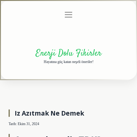
menüyü
Anasayfa
Gizlilik
Yasal
Hakkımızda
aç
Politikası
Uyarı
Enerji Dolu Fikirler
Hayatına güç katan neşeli öneriler!
Iz Azıtmak Ne Demek
Tarih: Ekim 31, 2024