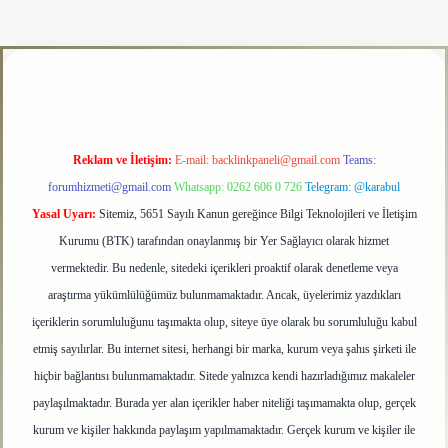
tulipbet
Reklam ve İletişim:
E-mail:
backlinkpaneli@gmail.com
Teams:
forumhizmeti@gmail.com
Whatsapp: 0262 606 0 726
Telegram: @karabul
Yasal Uyarı:
Sitemiz, 5651 Sayılı Kanun gereğince Bilgi Teknolojileri ve İletişim
Kurumu (BTK) tarafından onaylanmış bir Yer Sağlayıcı olarak hizmet
vermektedir. Bu nedenle, sitedeki içerikleri proaktif olarak denetleme veya
araştırma yükümlülüğümüz bulunmamaktadır. Ancak, üyelerimiz yazdıkları
içeriklerin sorumluluğunu taşımakta olup, siteye üye olarak bu sorumluluğu kabul
etmiş sayılırlar. Bu internet sitesi, herhangi bir marka, kurum veya şahıs şirketi ile
hiçbir bağlantısı bulunmamaktadır. Sitede yalnızca kendi hazırladığımız makaleler
paylaşılmaktadır. Burada yer alan içerikler haber niteliği taşımamakta olup, gerçek
kurum ve kişiler hakkında paylaşım yapılmamaktadır. Gerçek kurum ve kişiler ile