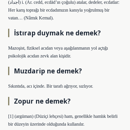
(ﺍﺟﺪﺍﺩ) i. (Ar. cedd, ecdād’ın çoğulu) atalar, dedeler, ecdatlar:
Her karış toprağı bir ecdadımızın kanıyla yoğrulmuş bir
vatan… (Nâmık Kemal).
İstırap duymak ne demek?
Mazoşist, fiziksel acıdan veya aşağılanmanın yol açtığı
psikolojik acıdan zevk alan kişidir.
Muzdarip ne demek?
Sıkıntıda, acı içinde. Bir tarafı ağrıyor, sızlıyor.
Zopur ne demek?
[1] (argüman) (Düziçi lehçesi) ham, genellikle hamlık belirli
bir düzeyin üzerinde olduğunda kullanılır.