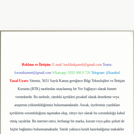
lipbet
Reklam ve İletişim:
E-mail:
backlinkpaneli@gmail.com
Teams:
forumhizmeti@gmail.com
Whatsapp: 0262 606 0 726
Telegram: @karabul
Yasal Uyarı:
Sitemiz, 5651 Sayılı Kanun gereğince Bilgi Teknolojileri ve İletişim
Kurumu (BTK) tarafından onaylanmış bir Yer Sağlayıcı olarak hizmet
vermektedir. Bu nedenle, sitedeki içerikleri proaktif olarak denetleme veya
araştırma yükümlülüğümüz bulunmamaktadır. Ancak, üyelerimiz yazdıkları
içeriklerin sorumluluğunu taşımakta olup, siteye üye olarak bu sorumluluğu kabul
etmiş sayılırlar. Bu internet sitesi, herhangi bir marka, kurum veya şahıs şirketi ile
hiçbir bağlantısı bulunmamaktadır. Sitede yalnızca kendi hazırladığımız makaleler