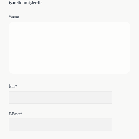
işaretlenmişlerdir
Yorum
İsim*
E-Posta*