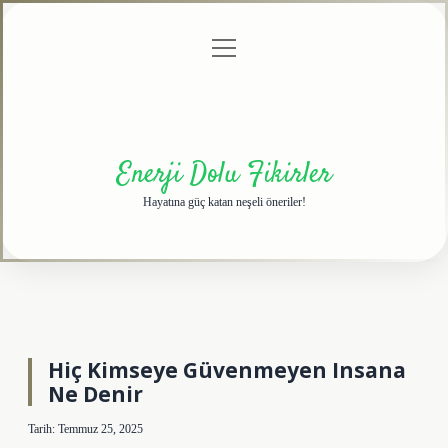
menüyü
Anasayfa
Gizlilik
Yasal
Hakkımızda
aç
Politikası
Uyarı
Enerji Dolu Fikirler
Hayatına güç katan neşeli öneriler!
Hiç Kimseye Güvenmeyen Insana
Ne Denir
Tarih: Temmuz 25, 2025