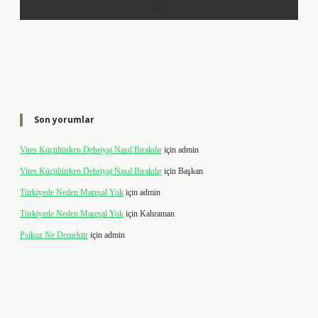
Son yorumlar
Vites Küçültürken Debriyaj Nasıl Bırakılır
için
admin
Vites Küçültürken Debriyaj Nasıl Bırakılır
için
Başkan
Türkiyede Neden Mareşal Yok
için
admin
Türkiyede Neden Mareşal Yok
için
Kahraman
Psikoz Ne Demektir
için
admin