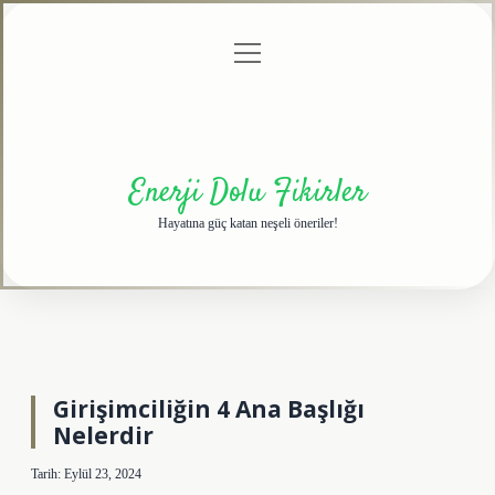
menüyü
Anasayfa
Gizlilik
Yasal
Hakkımızda
aç
Politikası
Uyarı
Enerji Dolu Fikirler
Hayatına güç katan neşeli öneriler!
Girişimciliğin 4 Ana Başlığı
Nelerdir
Tarih: Eylül 23, 2024