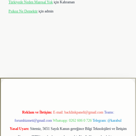
Türkiyede Neden Mareşal Yok
için
Kahraman
Psikoz Ne Demektir
için
admin
xbet giriş adresi
tulipbet
Reklam ve İletişim:
E-mail:
backlinkpaneli@gmail.com
Teams:
forumhizmeti@gmail.com
Whatsapp: 0262 606 0 726
Telegram: @karabul
Yasal Uyarı:
Sitemiz, 5651 Sayılı Kanun gereğince Bilgi Teknolojileri ve İletişim