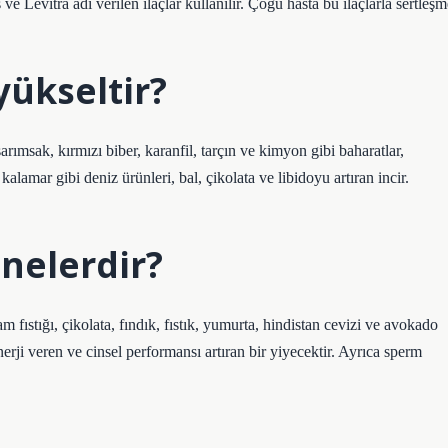
Levitra adı verilen ilaçlar kullanılır. Çoğu hasta bu ilaçlarla sertleşm
yükseltir?
arımsak, kırmızı biber, karanfil, tarçın ve kimyon gibi baharatlar,
alamar gibi deniz ürünleri, bal, çikolata ve libidoyu artıran incir.
 nelerdir?
m fıstığı, çikolata, fındık, fıstık, yumurta, hindistan cevizi ve avokado
rji veren ve cinsel performansı artıran bir yiyecektir. Ayrıca sperm