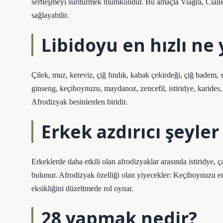
sertleşmeyi sürdürmek mümkündür. Bu amaçla Viagra, Cialis ve 
sağlayabilir.
Libidoyu en hızlı ne 
Çilek, muz, kereviz, çiğ fındık, kabak çekirdeği, çiğ badem, s
ginseng, keçiboynuzu, maydanoz, zencefil, istiridye, karides, k
Afrodizyak besinlerden biridir.
Erkek azdırıcı şeyler
Erkeklerde daha etkili olan afrodizyaklar arasında istiridye, ça
bulunur. Afrodizyak özelliği olan yiyecekler: Keçiboynuzu ene
eksikliğini düzeltmede rol oynar.
28 yapmak nedir?