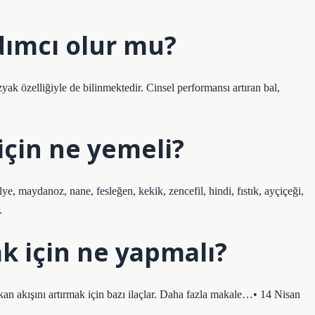
dımcı olur mu?
yak özelliğiyle de bilinmektedir. Cinsel performansı artıran bal,
için ne yemeli?
ye, maydanoz, nane, fesleğen, kekik, zencefil, hindi, fıstık, ayçiçeği,
.
k için ne yapmalı?
an akışını artırmak için bazı ilaçlar. Daha fazla makale…• 14 Nisan