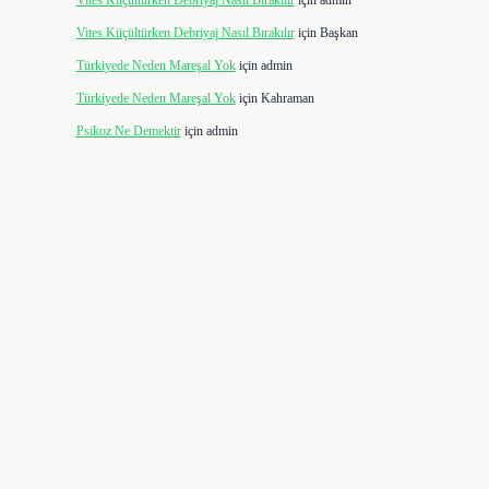
Vites Küçültürken Debriyaj Nasıl Bırakılır
için
admin
Vites Küçültürken Debriyaj Nasıl Bırakılır
için
Başkan
Türkiyede Neden Mareşal Yok
için
admin
Türkiyede Neden Mareşal Yok
için
Kahraman
Psikoz Ne Demektir
için
admin