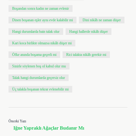
Boşandan sonra kadın ne zaman evlenir
Dinen boşanan eşler aynı evde kalabilir mi
Dini nikâh ne zaman düşer
Hangi durumlarda bain talak olur
Hangi hallerde nikâh düşer
Kari koca birlikte olmazsa nikâh düşer mi
Öfke anında boşama geçerli mi
Rici talakta nikâh gerekir mi
Sinirle söylenen boş ol kabul olur mu
Talak hangi durumlarda geçersiz olur
Üç talakla boşanan tekrar evlenebilir mi
Önceki Yazı
Iğne Yapraklı Ağaçlar Budanır Mı