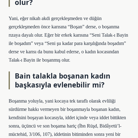
olur?
Yani, eğer nikah akdi gerçekleşmeden ve düğün
gerçekleşmeden önce karısına “Boşan” derse, o boşanma
rızaya dayalı olur. Eğer bir erkek karısına “Seni Talak-ı Bayin
ile boşadım” veya “Seni şu kadar para karşılığında boşadım”
derse ve karısı da bunu kabul ederse, o kadın kocasından
Talak-ı Bayin ile boşanmış olur.
Bain talakla boşanan kadın
başkasıyla evlenebilir mi?
Boşanma yoluyla, yani kocaya tek taraflı olarak evliliği
sürdürme hakkı vermeyen bir boşanmayla boşanan kadın,
kendisini boşayan kocasıyla, iddet içinde veya iddet bittikten
sonra, üçüncü ve son boşama hariç (İbn Rüşd, Bidâyetü’l-
müctehid, 3/106, 107), iddetinin bitiminden sonra yeni bir