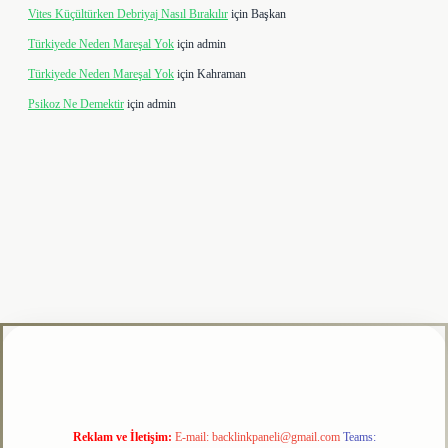
Vites Küçültürken Debriyaj Nasıl Bırakılır
için
Başkan
Türkiyede Neden Mareşal Yok
için
admin
Türkiyede Neden Mareşal Yok
için
Kahraman
Psikoz Ne Demektir
için
admin
bet
Reklam ve İletişim:
E-mail:
backlinkpaneli@gmail.com
Teams: