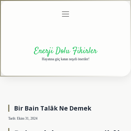
menüyü
Anasayfa
Gizlilik
Yasal
Hakkımızda
aç
Politikası
Uyarı
Enerji Dolu Fikirler
Hayatına güç katan neşeli öneriler!
Bir Bain Talâk Ne Demek
Tarih: Ekim 31, 2024