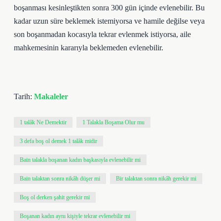
boşanması kesinleştikten sonra 300 gün içinde evlenebilir. Bu
kadar uzun süre beklemek istemiyorsa ve hamile değilse veya
son boşanmadan kocasıyla tekrar evlenmek istiyorsa, aile
mahkemesinin kararıyla beklemeden evlenebilir.
Tarih:
Makaleler
1 talâk Ne Demektir
1 Talakla Boşama Olur mu
3 defa boş ol demek 1 talâk midir
Bain talakla boşanan kadın başkasıyla evlenebilir mi
Bain talaktan sonra nikâh düşer mi
Bir talaktan sonra nikâh gerekir mi
Boş ol derken şahit gerekir mi
Boşanan kadın aynı kişiyle tekrar evlenebilir mi