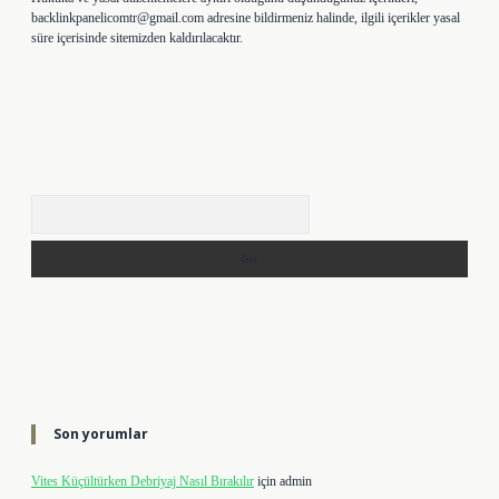
backlinkpanelicomtr@gmail.com
adresine bildirmeniz halinde, ilgili içerikler yasal
süre içerisinde sitemizden kaldırılacaktır.
Arama
Son yorumlar
Vites Küçültürken Debriyaj Nasıl Bırakılır
için
admin