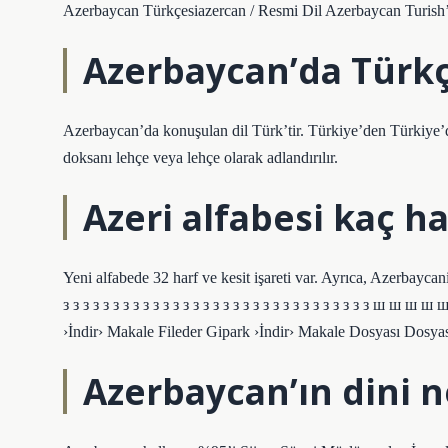
Azerbaycan Türkçesiazercan / Resmi Dil Azerbaycan Turish’in
Azerbaycan’da Türkçe
Azerbaycan’da konuşulan dil Türk’tir. Türkiye’den Türkiye’de
doksanı lehçe veya lehçe olarak adlandırılır.
Azeri alfabesi kaç ha
Yeni alfabede 32 harf ve kesit işareti var. Ayrıca, Azerbaycanik Tü
з з з з з з з з з з з з з з з з з з з з з з з з з з з з з з з 
›İndir› Makale Fileder Gipark ›İndir› Makale Dosyası Dosya
Azerbaycan’ın dini n