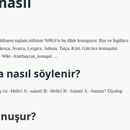
nasıl
itibaren toplam nüfusun %98,6’sı bu dilde konuşuyor. Rus ve İngilizce
Talkesça, Avarca, Lezgice, Sahura, Tatça, Kürt, Gürcüce konuşulur.
i› Wiki ›Azerbaycan_konaşul …
nasıl söylenir?
a: -Hello! A: -salam! B: -Hello! B: -Salam! A: -Sasınız? Diyalog
konuşur?