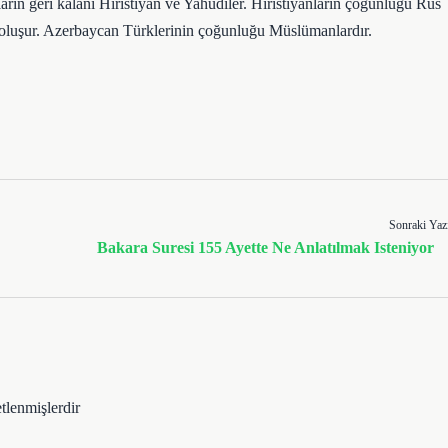
ın geri kalanı Hıristiyan ve Yahudiler. Hıristiyanların çoğunluğu Rus
 oluşur. Azerbaycan Türklerinin çoğunluğu Müslümanlardır.
Sonraki Yaz
Bakara Suresi 155 Ayette Ne Anlatılmak Isteniyor
etlenmişlerdir