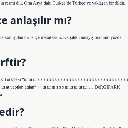
 resmi dili, Orta Asya’daki Türkçe’de Türkçe’ye yaklaşan bir dildir.
 anlaşılır mı?
 konuşulan bir lehçe mesafesidir. Karşılıklı anlayış oranının yüzde
rftir?
rk’teki “ш ш ш з з з з з з з з з з з з з з з з з з з з з з з з з з з з з з з з
ш ш ш ш ш ш at yapılan atılan” “” ш ш ш з з з ш ш ш ш ш. … DeRGIPARK
sı
edir?