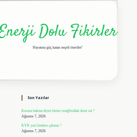
Enerji Dolu Fikirler
Hayatına güç katan neşeli öneriler!
Sidebar
elexbet giriş adresi
tuli
Son Yazılar
Kusura bakma diyen birine estağfirullah denir mi ?
Ağustos 7, 2026
KYK yurt kimlere çıkmaz ?
Ağustos 7, 2026