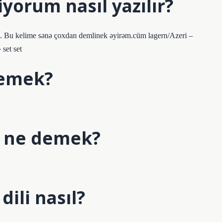
yorum nasıl yazılır?
um. Bu kelime sənə çoxdan demlinek əyirəm.cüm lagern/Azeri –
set set
demek?
i ne demek?
ili nasıl?