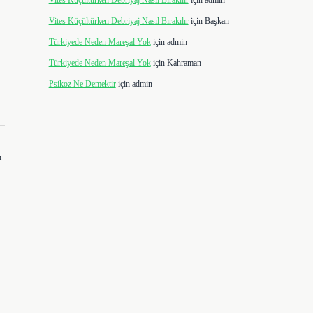
Vites Küçültürken Debriyaj Nasıl Bırakılır
için
admin
Vites Küçültürken Debriyaj Nasıl Bırakılır
için
Başkan
Türkiyede Neden Mareşal Yok
için
admin
Türkiyede Neden Mareşal Yok
için
Kahraman
Psikoz Ne Demektir
için
admin
ı