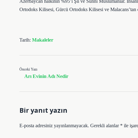
Azerbaycan halkının %95’i Şii ve Sünni Müslümanlar. İnsanlar
Ortodoks Kilisesi, Gürcü Ortodoks Kilisesi ve Malacans’tan
Tarih:
Makaleler
Önceki Yazı
Arı Evinin Adı Nedir
Bir yanıt yazın
E-posta adresiniz yayınlanmayacak.
Gerekli alanlar
*
ile işar