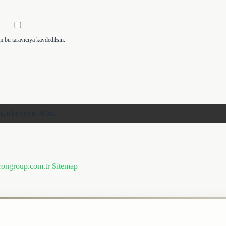
m bu tarayıcıya kaydedilsin.
prongroup.com.tr
Sitemap