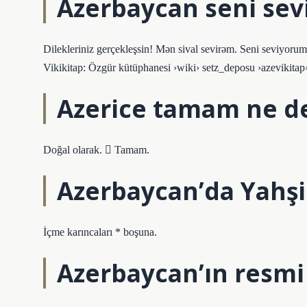
Azerbaycan seni sevi
Dilekleriniz gerçekleşsin! Mən sival sevirəm. Seni seviyor
Vikikitap: Özgür kütüphanesi ›wiki› setz_deposu ›azevikitap› 
Azerice tamam ne 
Doğal olarak.  Tamam.
Azerbaycan’da Yahş
İçme karıncaları * boşuna.
Azerbaycan’ın resmi d