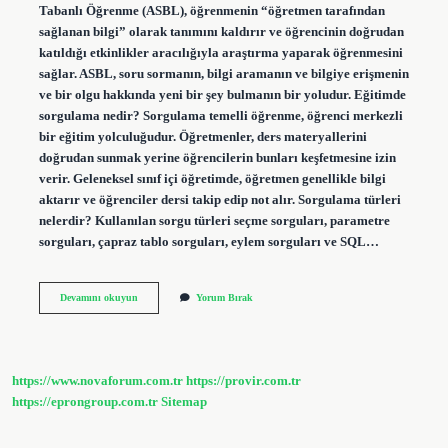
Tabanlı Öğrenme (ASBL), öğrenmenin “öğretmen tarafından
sağlanan bilgi” olarak tanımını kaldırır ve öğrencinin doğrudan
katıldığı etkinlikler aracılığıyla araştırma yaparak öğrenmesini
sağlar. ASBL, soru sormanın, bilgi aramanın ve bilgiye erişmenin
ve bir olgu hakkında yeni bir şey bulmanın bir yoludur. Eğitimde
sorgulama nedir? Sorgulama temelli öğrenme, öğrenci merkezli
bir eğitim yolculuğudur. Öğretmenler, ders materyallerini
doğrudan sunmak yerine öğrencilerin bunları keşfetmesine izin
verir. Geleneksel sınıf içi öğretimde, öğretmen genellikle bilgi
aktarır ve öğrenciler dersi takip edip not alır. Sorgulama türleri
nelerdir? Kullanılan sorgu türleri seçme sorguları, parametre
sorguları, çapraz tablo sorguları, eylem sorguları ve SQL…
Sorgulama
Devamını okuyun
Yorum Bırak
Yaklaşımı
Nedir
https://www.novaforum.com.tr
https://provir.com.tr
https://eprongroup.com.tr
Sitemap