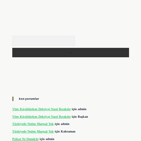
Arama
Son yorumlar
Vites Küçültürken Debriyaj Nasıl Bırakılır
için
admin
Vites Küçültürken Debriyaj Nasıl Bırakılır
için
Başkan
Türkiyede Neden Mareşal Yok
için
admin
Türkiyede Neden Mareşal Yok
için
Kahraman
Psikoz Ne Demektir
için
admin