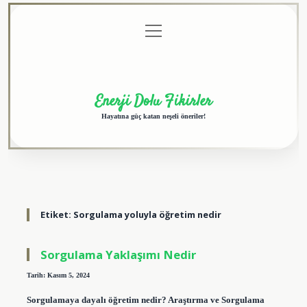
menüyü
Anasayfa
Gizlilik
Yasal
Hakkımızda
aç
Politikası
Uyarı
Enerji Dolu Fikirler
Hayatına güç katan neşeli öneriler!
Etiket:
Sorgulama yoluyla öğretim nedir
Sorgulama Yaklaşımı Nedir
Tarih: Kasım 5, 2024
Sorgulamaya dayalı öğretim nedir? Araştırma ve Sorgulama