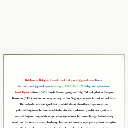
ulipbet
Reklam ve İletişim:
E-mail:
backlinkpaneli@gmail.com
Teams:
forumhizmeti@gmail.com
Whatsapp: 0262 606 0 726
Telegram: @karabul
Yasal Uyarı:
Sitemiz, 5651 Sayılı Kanun gereğince Bilgi Teknolojileri ve İletişim
Kurumu (BTK) tarafından onaylanmış bir Yer Sağlayıcı olarak hizmet vermektedir.
Bu nedenle, sitedeki içerikleri proaktif olarak denetleme veya araştırma
yükümlülüğümüz bulunmamaktadır. Ancak, üyelerimiz yazdıkları içeriklerin
sorumluluğunu taşımakta olup, siteye üye olarak bu sorumluluğu kabul etmiş
sayılırlar. Bu internet sitesi, herhangi bir marka, kurum veya şahıs şirketi ile hiçbir