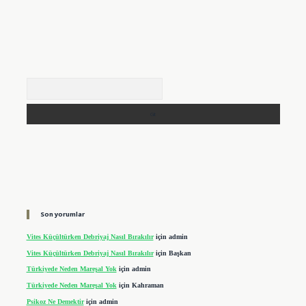
Arama
Son yorumlar
Vites Küçültürken Debriyaj Nasıl Bırakılır
için
admin
Vites Küçültürken Debriyaj Nasıl Bırakılır
için
Başkan
Türkiyede Neden Mareşal Yok
için
admin
Türkiyede Neden Mareşal Yok
için
Kahraman
Psikoz Ne Demektir
için
admin