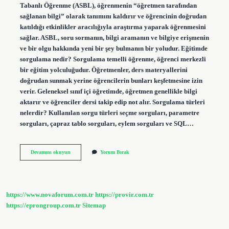
Tabanlı Öğrenme (ASBL), öğrenmenin “öğretmen tarafından
sağlanan bilgi” olarak tanımını kaldırır ve öğrencinin doğrudan
katıldığı etkinlikler aracılığıyla araştırma yaparak öğrenmesini
sağlar. ASBL, soru sormanın, bilgi aramanın ve bilgiye erişmenin
ve bir olgu hakkında yeni bir şey bulmanın bir yoludur. Eğitimde
sorgulama nedir? Sorgulama temelli öğrenme, öğrenci merkezli
bir eğitim yolculuğudur. Öğretmenler, ders materyallerini
doğrudan sunmak yerine öğrencilerin bunları keşfetmesine izin
verir. Geleneksel sınıf içi öğretimde, öğretmen genellikle bilgi
aktarır ve öğrenciler dersi takip edip not alır. Sorgulama türleri
nelerdir? Kullanılan sorgu türleri seçme sorguları, parametre
sorguları, çapraz tablo sorguları, eylem sorguları ve SQL…
Sorgulama
Devamını okuyun
Yorum Bırak
Yaklaşımı
Nedir
https://www.novaforum.com.tr
https://provir.com.tr
https://eprongroup.com.tr
Sitemap