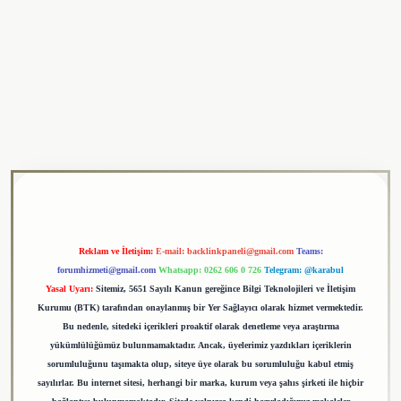
ulipbet
Reklam ve İletişim:
E-mail:
backlinkpaneli@gmail.com
Teams:
forumhizmeti@gmail.com
Whatsapp: 0262 606 0 726
Telegram: @karabul
Yasal Uyarı:
Sitemiz, 5651 Sayılı Kanun gereğince Bilgi Teknolojileri ve İletişim
Kurumu (BTK) tarafından onaylanmış bir Yer Sağlayıcı olarak hizmet vermektedir.
Bu nedenle, sitedeki içerikleri proaktif olarak denetleme veya araştırma
yükümlülüğümüz bulunmamaktadır. Ancak, üyelerimiz yazdıkları içeriklerin
sorumluluğunu taşımakta olup, siteye üye olarak bu sorumluluğu kabul etmiş
sayılırlar. Bu internet sitesi, herhangi bir marka, kurum veya şahıs şirketi ile hiçbir