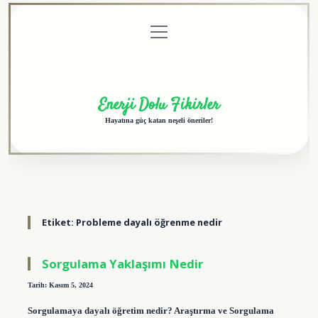
menüyü
Anasayfa
Gizlilik
Yasal
Hakkımızda
aç
Politikası
Uyarı
Enerji Dolu Fikirler
Hayatına güç katan neşeli öneriler!
Etiket:
Probleme dayalı öğrenme nedir
Sorgulama Yaklaşımı Nedir
Tarih: Kasım 5, 2024
Sorgulamaya dayalı öğretim nedir? Araştırma ve Sorgulama