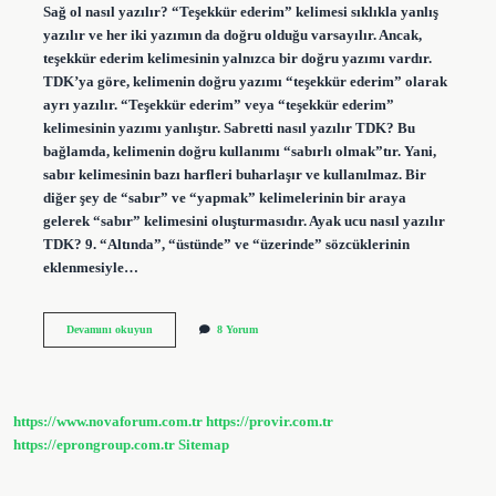
Sağ ol nasıl yazılır? “Teşekkür ederim” kelimesi sıklıkla yanlış
yazılır ve her iki yazımın da doğru olduğu varsayılır. Ancak,
teşekkür ederim kelimesinin yalnızca bir doğru yazımı vardır.
TDK’ya göre, kelimenin doğru yazımı “teşekkür ederim” olarak
ayrı yazılır. “Teşekkür ederim” veya “teşekkür ederim”
kelimesinin yazımı yanlıştır. Sabretti nasıl yazılır TDK? Bu
bağlamda, kelimenin doğru kullanımı “sabırlı olmak”tır. Yani,
sabır kelimesinin bazı harfleri buharlaşır ve kullanılmaz. Bir
diğer şey de “sabır” ve “yapmak” kelimelerinin bir araya
gelerek “sabır” kelimesini oluşturmasıdır. Ayak ucu nasıl yazılır
TDK? 9. “Altında”, “üstünde” ve “üzerinde” sözcüklerinin
eklenmesiyle…
Zehretti
Devamını okuyun
8 Yorum
Nasıl
Yazılır
Tdk
https://www.novaforum.com.tr
https://provir.com.tr
https://eprongroup.com.tr
Sitemap