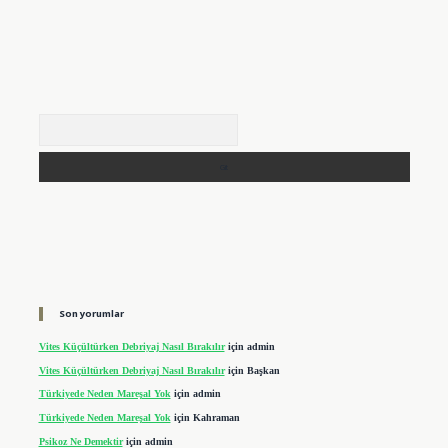
Arama
Son yorumlar
Vites Küçültürken Debriyaj Nasıl Bırakılır
için
admin
Vites Küçültürken Debriyaj Nasıl Bırakılır
için
Başkan
Türkiyede Neden Mareşal Yok
için
admin
Türkiyede Neden Mareşal Yok
için
Kahraman
Psikoz Ne Demektir
için
admin