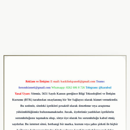
ulipbet
Reklam ve İletişim:
E-mail:
backlinkpaneli@gmail.com
Teams:
forumhizmeti@gmail.com
Whatsapp: 0262 606 0 726
Telegram: @karabul
Yasal Uyarı:
Sitemiz, 5651 Sayılı Kanun gereğince Bilgi Teknolojileri ve İletişim
Kurumu (BTK) tarafından onaylanmış bir Yer Sağlayıcı olarak hizmet vermektedir.
Bu nedenle, sitedeki içerikleri proaktif olarak denetleme veya araştırma
yükümlülüğümüz bulunmamaktadır. Ancak, üyelerimiz yazdıkları içeriklerin
sorumluluğunu taşımakta olup, siteye üye olarak bu sorumluluğu kabul etmiş
sayılırlar. Bu internet sitesi, herhangi bir marka, kurum veya şahıs şirketi ile hiçbir