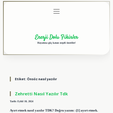
menüyü
Anasayfa
Gizlilik
Yasal
Hakkımızda
aç
Politikası
Uyarı
Enerji Dolu Fikirler
Hayatına güç katan neşeli öneriler!
Etiket:
Önsöz nasıl yazılır
Zehretti Nasıl Yazılır Tdk
Tarih: Eylül 18, 2024
Ayırt etmek nasıl yazılır TDK? Doğru yazım: :[1] ayırt etmek.