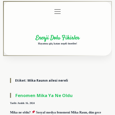
menüyü
Anasayfa
Gizlilik
Yasal
Hakkımızda
aç
Politikası
Uyarı
Enerji Dolu Fikirler
Hayatına güç katan neşeli öneriler!
Etiket:
Mika Raunın ailesi nereli
Fenomen Mika Ya Ne Oldu
Tarih: Aralık 16, 2024
Mika ne oldu?
Sosyal medya fenomeni Mika Raun, dün gece