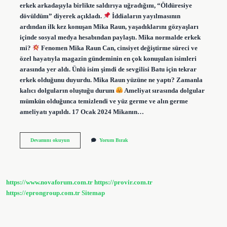
erkek arkadaşıyla birlikte saldırıya uğradığını, “Öldüresiye
dövüldüm” diyerek açıkladı.
İddiaların yayılmasının
ardından ilk kez konuşan Mika Raun, yaşadıklarını gözyaşları
içinde sosyal medya hesabından paylaştı. Mika normalde erkek
mi?
Fenomen Mika Raun Can, cinsiyet değiştirme süreci ve
özel hayatıyla magazin gündeminin en çok konuşulan isimleri
arasında yer aldı. Ünlü isim şimdi de sevgilisi Batu için tekrar
erkek olduğunu duyurdu. Mika Raun yüzüne ne yaptı? Zamanla
kalıcı dolguların oluştuğu durum
Ameliyat sırasında dolgular
mümkün olduğunca temizlendi ve yüz germe ve alın germe
ameliyatı yapıldı. 17 Ocak 2024 Mikanın…
Fenomen
Devamını okuyun
Yorum Bırak
Mika
Ya
Ne
Oldu
https://www.novaforum.com.tr
https://provir.com.tr
https://eprongroup.com.tr
Sitemap