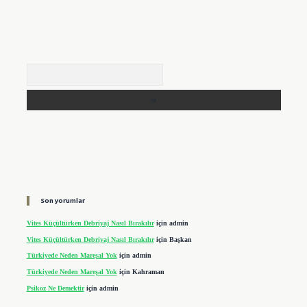
Arama
Son yorumlar
Vites Küçültürken Debriyaj Nasıl Bırakılır
için
admin
Vites Küçültürken Debriyaj Nasıl Bırakılır
için
Başkan
Türkiyede Neden Mareşal Yok
için
admin
Türkiyede Neden Mareşal Yok
için
Kahraman
Psikoz Ne Demektir
için
admin