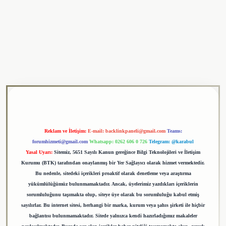
ulipbet
Reklam ve İletişim:
E-mail:
backlinkpaneli@gmail.com
Teams:
forumhizmeti@gmail.com
Whatsapp: 0262 606 0 726
Telegram: @karabul
Yasal Uyarı:
Sitemiz, 5651 Sayılı Kanun gereğince Bilgi Teknolojileri ve İletişim
Kurumu (BTK) tarafından onaylanmış bir Yer Sağlayıcı olarak hizmet vermektedir.
Bu nedenle, sitedeki içerikleri proaktif olarak denetleme veya araştırma
yükümlülüğümüz bulunmamaktadır. Ancak, üyelerimiz yazdıkları içeriklerin
sorumluluğunu taşımakta olup, siteye üye olarak bu sorumluluğu kabul etmiş
sayılırlar. Bu internet sitesi, herhangi bir marka, kurum veya şahıs şirketi ile hiçbir
bağlantısı bulunmamaktadır. Sitede yalnızca kendi hazırladığımız makaleler