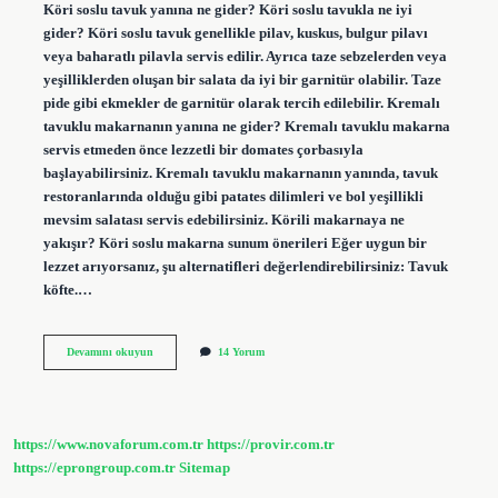
Köri soslu tavuk yanına ne gider? Köri soslu tavukla ne iyi
gider? Köri soslu tavuk genellikle pilav, kuskus, bulgur pilavı
veya baharatlı pilavla servis edilir. Ayrıca taze sebzelerden veya
yeşilliklerden oluşan bir salata da iyi bir garnitür olabilir. Taze
pide gibi ekmekler de garnitür olarak tercih edilebilir. Kremalı
tavuklu makarnanın yanına ne gider? Kremalı tavuklu makarna
servis etmeden önce lezzetli bir domates çorbasıyla
başlayabilirsiniz. Kremalı tavuklu makarnanın yanında, tavuk
restoranlarında olduğu gibi patates dilimleri ve bol yeşillikli
mevsim salatası servis edebilirsiniz. Körili makarnaya ne
yakışır? Köri soslu makarna sunum önerileri Eğer uygun bir
lezzet arıyorsanız, şu alternatifleri değerlendirebilirsiniz: Tavuk
köfte.…
Köri
Devamını okuyun
14 Yorum
Soslu
Tavuklu
Makarna
Yanına
Ne
https://www.novaforum.com.tr
https://provir.com.tr
Gider
https://eprongroup.com.tr
Sitemap