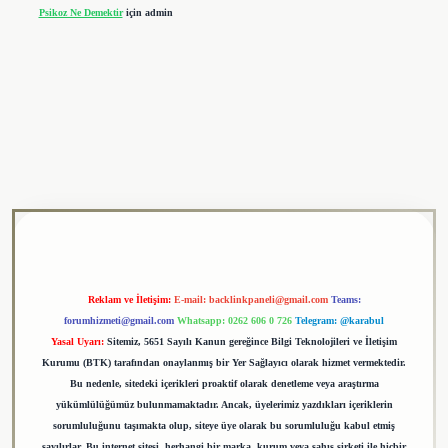
Psikoz Ne Demektir
için
admin
i
tulipbet
Reklam ve İletişim:
E-mail:
backlinkpaneli@gmail.com
Teams:
forumhizmeti@gmail.com
Whatsapp: 0262 606 0 726
Telegram: @karabul
Yasal Uyarı:
Sitemiz, 5651 Sayılı Kanun gereğince Bilgi Teknolojileri ve İletişim
Kurumu (BTK) tarafından onaylanmış bir Yer Sağlayıcı olarak hizmet vermektedir.
Bu nedenle, sitedeki içerikleri proaktif olarak denetleme veya araştırma
yükümlülüğümüz bulunmamaktadır. Ancak, üyelerimiz yazdıkları içeriklerin
sorumluluğunu taşımakta olup, siteye üye olarak bu sorumluluğu kabul etmiş
sayılırlar. Bu internet sitesi, herhangi bir marka, kurum veya şahıs şirketi ile hiçbir