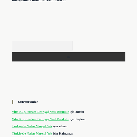
süre içerisinde sitemizden kaldırılacaktır.
Arama
Son yorumlar
Vites Küçültürken Debriyaj Nasıl Bırakılır
için
admin
Vites Küçültürken Debriyaj Nasıl Bırakılır
için
Başkan
Türkiyede Neden Mareşal Yok
için
admin
Türkiyede Neden Mareşal Yok
için
Kahraman