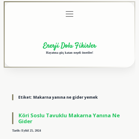
menüyü
Anasayfa
Gizlilik
Yasal
Hakkımızda
aç
Politikası
Uyarı
Enerji Dolu Fikirler
Hayatına güç katan neşeli öneriler!
Etiket:
Makarna yanına ne gider yemek
Köri Soslu Tavuklu Makarna Yanına Ne
Gider
Tarih: Eylül 25, 2024