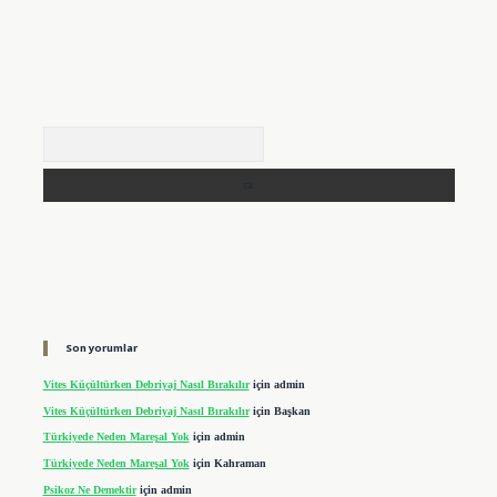
Arama
Son yorumlar
Vites Küçültürken Debriyaj Nasıl Bırakılır
için
admin
Vites Küçültürken Debriyaj Nasıl Bırakılır
için
Başkan
Türkiyede Neden Mareşal Yok
için
admin
Türkiyede Neden Mareşal Yok
için
Kahraman
Psikoz Ne Demektir
için
admin