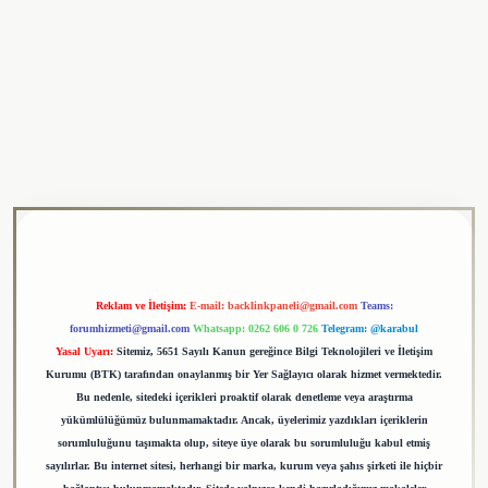
resi
tulipbet
Reklam ve İletişim:
E-mail:
backlinkpaneli@gmail.com
Teams:
forumhizmeti@gmail.com
Whatsapp: 0262 606 0 726
Telegram: @karabul
Yasal Uyarı:
Sitemiz, 5651 Sayılı Kanun gereğince Bilgi Teknolojileri ve İletişim
Kurumu (BTK) tarafından onaylanmış bir Yer Sağlayıcı olarak hizmet vermektedir.
Bu nedenle, sitedeki içerikleri proaktif olarak denetleme veya araştırma
yükümlülüğümüz bulunmamaktadır. Ancak, üyelerimiz yazdıkları içeriklerin
sorumluluğunu taşımakta olup, siteye üye olarak bu sorumluluğu kabul etmiş
sayılırlar. Bu internet sitesi, herhangi bir marka, kurum veya şahıs şirketi ile hiçbir