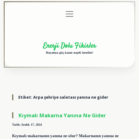
menüyü
Anasayfa
Gizlilik
Yasal
Hakkımızda
aç
Politikası
Uyarı
Enerji Dolu Fikirler
Hayatına güç katan neşeli öneriler!
Etiket:
Arpa şehriye salatası yanına ne gider
Kıymalı Makarna Yanına Ne Gider
Tarih: Aralık 17, 2024
Kıymalı makarnanın yanına ne olur? Makarnanın yanına ne