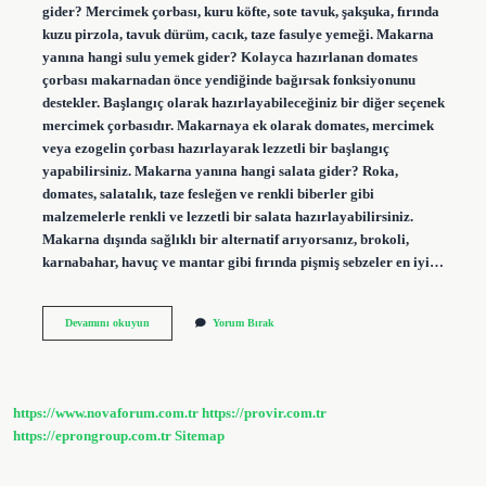
gider? Mercimek çorbası, kuru köfte, sote tavuk, şakşuka, fırında
kuzu pirzola, tavuk dürüm, cacık, taze fasulye yemeği. Makarna
yanına hangi sulu yemek gider? Kolayca hazırlanan domates
çorbası makarnadan önce yendiğinde bağırsak fonksiyonunu
destekler. Başlangıç ​​olarak hazırlayabileceğiniz bir diğer seçenek
mercimek çorbasıdır. Makarnaya ek olarak domates, mercimek
veya ezogelin çorbası hazırlayarak lezzetli bir başlangıç ​​
yapabilirsiniz. Makarna yanına hangi salata gider? Roka,
domates, salatalık, taze fesleğen ve renkli biberler gibi
malzemelerle renkli ve lezzetli bir salata hazırlayabilirsiniz.
Makarna dışında sağlıklı bir alternatif arıyorsanız, brokoli,
karnabahar, havuç ve mantar gibi fırında pişmiş sebzeler en iyi…
Kıymalı
Devamını okuyun
Yorum Bırak
Makarna
Yanına
Ne
Gider
https://www.novaforum.com.tr
https://provir.com.tr
https://eprongroup.com.tr
Sitemap