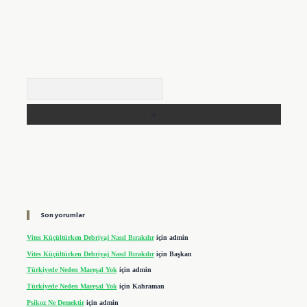
Arama
Son yorumlar
Vites Küçültürken Debriyaj Nasıl Bırakılır
için
admin
Vites Küçültürken Debriyaj Nasıl Bırakılır
için
Başkan
Türkiyede Neden Mareşal Yok
için
admin
Türkiyede Neden Mareşal Yok
için
Kahraman
Psikoz Ne Demektir
için
admin