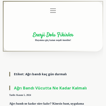
menüyü
Anasayfa
Gizlilik
Yasal
Hakkımızda
aç
Politikası
Uyarı
Enerji Dolu Fikirler
Hayatına güç katan neşeli öneriler!
Etiket:
Ağrı bandı kaç gün durmalı
Ağrı Bandı Vücutta Ne Kadar Kalmalı
Tarih: Kasım 5, 2024
Ağrı bandı ne kadar süre kalır? Kinesio bant, uygulama