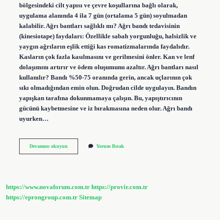
bölgesindeki cilt yapısı ve çevre koşullarına bağlı olarak,
uygulama alanında 4 ila 7 gün (ortalama 5 gün) soyulmadan
kalabilir. Ağrı bantları sağlıklı mı? Ağrı bandı tedavisinin
(kinesiotape) faydaları: Özellikle sabah yorgunluğu, halsizlik ve
yaygın ağrıların eşlik ettiği kas romatizmalarında faydalıdır.
Kasların çok fazla kasılmasını ve gerilmesini önler. Kan ve lenf
dolaşımını artırır ve ödem oluşumunu azaltır. Ağrı bantları nasıl
kullanılır? Bandı %50-75 oranında gerin, ancak uçlarının çok
sıkı olmadığından emin olun. Doğrudan cilde uygulayın. Bandın
yapışkan tarafına dokunmamaya çalışın. Bu, yapıştırıcının
gücünü kaybetmesine ve iz bırakmasına neden olur. Ağrı bandı
uyurken…
Ağrı
Devamını okuyun
Yorum Bırak
Bandı
Vücutta
Ne
Kadar
Kalmalı
https://www.novaforum.com.tr
https://provir.com.tr
https://eprongroup.com.tr
Sitemap