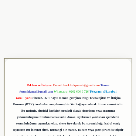
i
tulipbet
Reklam ve İletişim:
E-mail:
backlinkpaneli@gmail.com
Teams:
forumhizmeti@gmail.com
Whatsapp: 0262 606 0 726
Telegram: @karabul
Yasal Uyarı:
Sitemiz, 5651 Sayılı Kanun gereğince Bilgi Teknolojileri ve İletişim
Kurumu (BTK) tarafından onaylanmış bir Yer Sağlayıcı olarak hizmet vermektedir.
Bu nedenle, sitedeki içerikleri proaktif olarak denetleme veya araştırma
yükümlülüğümüz bulunmamaktadır. Ancak, üyelerimiz yazdıkları içeriklerin
sorumluluğunu taşımakta olup, siteye üye olarak bu sorumluluğu kabul etmiş
sayılırlar. Bu internet sitesi, herhangi bir marka, kurum veya şahıs şirketi ile hiçbir