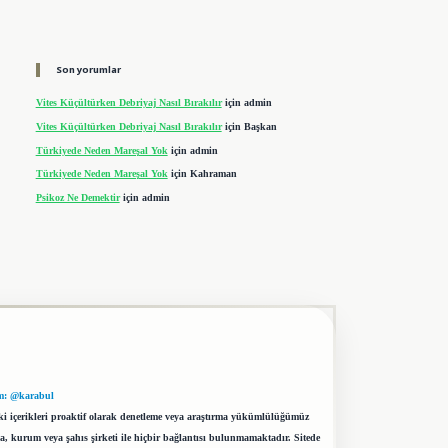
Son yorumlar
Vites Küçültürken Debriyaj Nasıl Bırakılır
için
admin
Vites Küçültürken Debriyaj Nasıl Bırakılır
için
Başkan
Türkiyede Neden Mareşal Yok
için
admin
Türkiyede Neden Mareşal Yok
için
Kahraman
Psikoz Ne Demektir
için
admin
m: @karabul
eki içerikleri proaktif olarak denetleme veya araştırma yükümlülüğümüz
a, kurum veya şahıs şirketi ile hiçbir bağlantısı bulunmamaktadır. Sitede