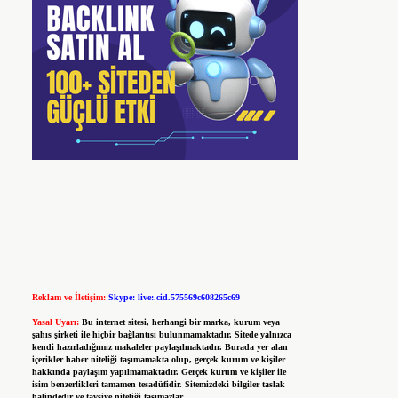
Reklam ve İletişim:
Skype: live:.cid.575569c608265c69
Yasal Uyarı:
Bu internet sitesi, herhangi bir marka, kurum veya
şahıs şirketi ile hiçbir bağlantısı bulunmamaktadır. Sitede yalnızca
kendi hazırladığımız makaleler paylaşılmaktadır. Burada yer alan
içerikler haber niteliği taşımamakta olup, gerçek kurum ve kişiler
hakkında paylaşım yapılmamaktadır. Gerçek kurum ve kişiler ile
isim benzerlikleri tamamen tesadüfidir. Sitemizdeki bilgiler taslak
halindedir ve tavsiye niteliği taşımazlar.