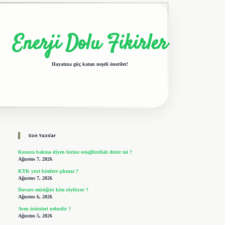
Enerji Dolu Fikirler
Hayatına güç katan neşeli öneriler!
Sidebar
elexbet giriş adresi
tulipbet
Son Yazılar
Kusura bakma diyen birine estağfirullah denir mi ?
Ağustos 7, 2026
KYK yurt kimlere çıkmaz ?
Ağustos 7, 2026
Davaro müziğini kim söylüyor ?
Ağustos 6, 2026
Aven ürünleri nelerdir ?
Ağustos 5, 2026