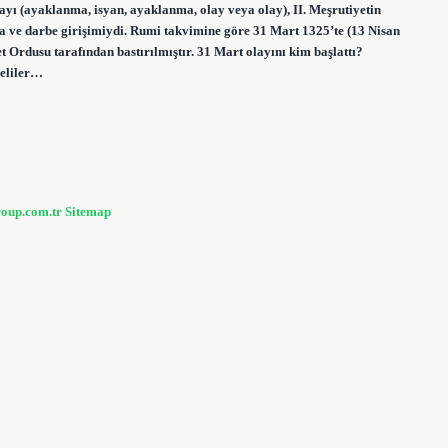
ayı (ayaklanma, isyan, ayaklanma, olay veya olay), II. Meşrutiyetin
a ve darbe girişimiydi. Rumi takvimine göre 31 Mart 1325’te (13 Nisan
t Ordusu tarafından bastırılmıştır. 31 Mart olayını kim başlattı?
yeliler…
roup.com.tr
Sitemap