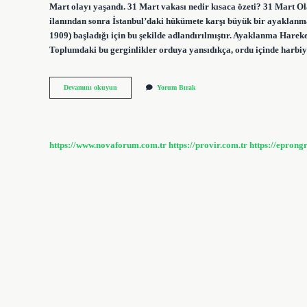
Mart olayı yaşandı. 31 Mart vakası nedir kısaca özeti? 31 Mart Ol
ilanından sonra İstanbul’daki hükümete karşı büyük bir ayaklanm
1909) başladığı için bu şekilde adlandırılmıştır. Ayaklanma Hareke
Toplumdaki bu gerginlikler orduya yansıdıkça, ordu içinde harbi
31
Devamını okuyun
Yorum Bırak
Mart
Ayaklanmasının
Çıkmasının
Sebebi
Nedir
https://www.novaforum.com.tr
https://provir.com.tr
https://eprong