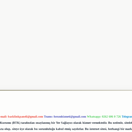
-mail:
backlinkpaneli@gmail.com
Teams:
forumhizmeti@gmail.com
Whatsapp: 0262 606 0 726
Telegra
im Kurumu (BTK) tarafından onaylanmış bir Yer Sağlayıcı olarak hizmet vermektedir. Bu nedenle, sited
 olup, siteye üye olarak bu sorumluluğu kabul etmiş sayılırlar. Bu internet sitesi, herhangi bir mark