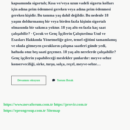
kapsamında sigortalı; Kısa ve/veya uzun vadeli sigorta kolları
için adına prim ödenmesi gereken veya adına prim ödenmesi
gereken kişidir. Bu tanıma yaş dahil değildir. Bu nedenle 18
yaşını doldurmamış bir veya birden fazla kişinin sigortalı
olmasında bir sakınca yoktur. 18 yaş altı en fazla kaç saat
çalışabilir? · Çocuk ve Genç İşçilerin Çalıştırılma Usul ve
Esasları Hakkında Yönetmeliğe göre, temel eğitimi tamamlamış
ve okula gitmeyen çocukların çalışma saatleri günde yedi,
haftada otuz beş saati geçemez. 18 yaş altı nerelerde çalışabilir?
Genç işçilerin yapabileceği meslekler şunlardır: meyve-sebze
konserveciliği, sirke, turşu, salça, reçel, meyve-sebze…
17
Devamını okuyun
Yorum Bırak
Yaşındaki
Biri
Çalışabilir
Mi
https://www.novaforum.com.tr
https://provir.com.tr
https://eprongroup.com.tr
Sitemap