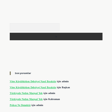
Arama
Son yorumlar
Vites Küçültürken Debriyaj Nasıl Bırakılır
için
admin
Vites Küçültürken Debriyaj Nasıl Bırakılır
için
Başkan
Türkiyede Neden Mareşal Yok
için
admin
Türkiyede Neden Mareşal Yok
için
Kahraman
Psikoz Ne Demektir
için
admin