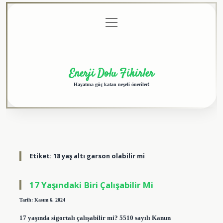
menüyü
Anasayfa
Gizlilik
Yasal
Hakkımızda
aç
Politikası
Uyarı
Enerji Dolu Fikirler
Hayatına güç katan neşeli öneriler!
Etiket:
18 yaş altı garson olabilir mi
17 Yaşındaki Biri Çalışabilir Mi
Tarih: Kasım 6, 2024
17 yaşında sigortalı çalışabilir mi? 5510 sayılı Kanun